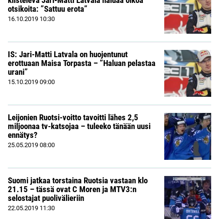
kiistelevä Jari-Matti Latvala haluaa oikoa
otsikoita: ”Sattuu erota”
16.10.2019
10:30
IS: Jari-Matti Latvala on huojentunut
erottuaan Maisa Torpasta – ”Haluan pelastaa
urani”
15.10.2019
09:00
Leijonien Ruotsi-voitto tavoitti lähes 2,5
miljoonaa tv-katsojaa – tuleeko tänään uusi
ennätys?
25.05.2019
08:00
Suomi jatkaa torstaina Ruotsia vastaan klo
21.15 – tässä ovat C Moren ja MTV3:n
selostajat puolivälieriin
22.05.2019
11:30