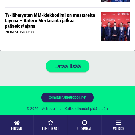
Tv-lähetysten MM-kiekkotiimi on mestareita
täynnä – Antero Mertaranta jatkaa
pääselostajana
28.04.2019
08:00
Lataa lisää
toimitus@metropoli.net
© 2026 - Metropoli.net. Kaikki oikeudet pidätetään.
ETUSIVU
LUETUIMMAT
UUSIMMAT
VALIKKO