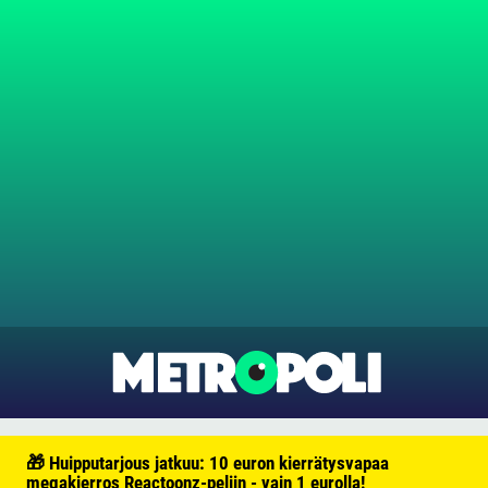
🎁 Huipputarjous jatkuu: 10 euron kierrätysvapaa
megakierros Reactoonz-peliin - vain 1 eurolla!