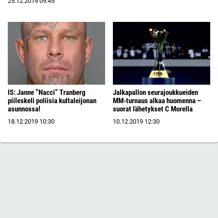
25.12.2019
09:45
IS: Janne ”Nacci” Tranberg
Jalkapallon seurajoukkueiden
piileskeli poliisia kultaleijonan
MM-turnaus alkaa huomenna –
asunnossa!
suorat lähetykset C Morella
18.12.2019
10:30
10.12.2019
12:30