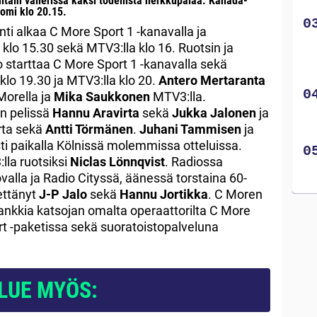
ain välierissä kaksi todellista herkkupalaa. Kanada-
uomi klo 20.15.
ti alkaa C More Sport 1 -kanavalla ja
 klo 15.30 sekä MTV3:lla klo 16. Ruotsin ja
 starttaa C More Sport 1 -kanavalla sekä
klo 19.30 ja MTV3:lla klo 20.
Antero Mertaranta
Morella ja
Mika Saukkonen
MTV3:lla.
n pelissä
Hannu
Aravirta
sekä
Jukka
Jalonen
ja
rta sekä
Antti Törmänen
.
Juhani Tammisen
ja
ti paikalla Kölnissä molemmissa otteluissa.
la ruotsiksi
Niclas Lönnqvist
. Radiossa
valla ja Radio Cityssä, äänessä torstaina 60-
ettänyt
J-P Jalo
sekä
Hannu Jortikka
. C Moren
 hankkia katsojan omalta operaattorilta C More
rt -paketissa sekä suoratoistopalveluna
LUE MYÖS: