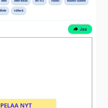
MM
MM-kisat
MTV3
ruotsi
Ruotsi-Suomi
iihde
välierä
Jaa
ilmaiskierroksia ilman
osta Tuohi 1000 -peliin (arvo 0,20€ per
PELAA NYT