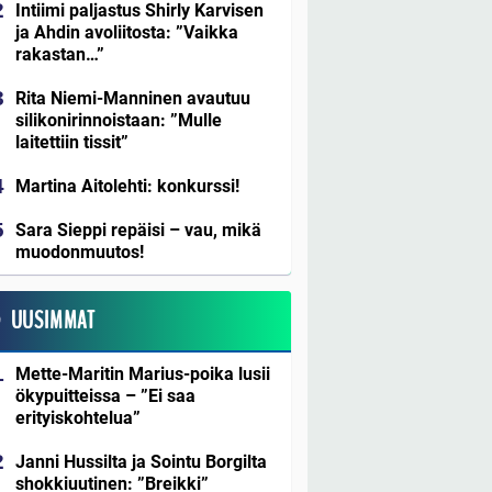
Intiimi paljastus Shirly Karvisen
ja Ahdin avoliitosta: ”Vaikka
rakastan…”
Rita Niemi-Manninen avautuu
silikonirinnoistaan: ”Mulle
laitettiin tissit”
Martina Aitolehti: konkurssi!
Sara Sieppi repäisi – vau, mikä
muodonmuutos!
UUSIMMAT
Mette-Maritin Marius-poika lusii
ökypuitteissa – ”Ei saa
erityiskohtelua”
Janni Hussilta ja Sointu Borgilta
shokkiuutinen: ”Breikki”