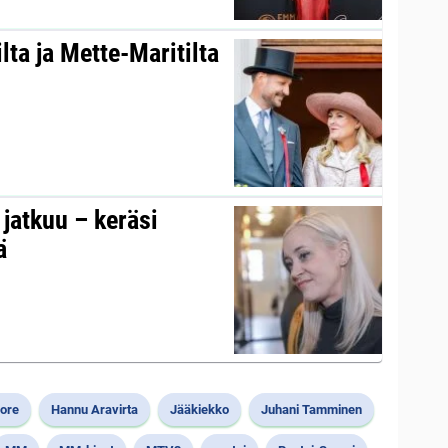
ta ja Mette-Maritilta
s jatkuu – keräsi
ä
ore
Hannu Aravirta
Jääkiekko
Juhani Tamminen