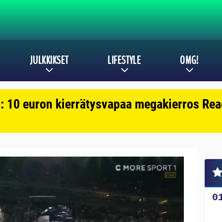
JULKKIKSET
LIFESTYLE
OMG!
: 10 euron kierrätysvapaa megakierros Reac