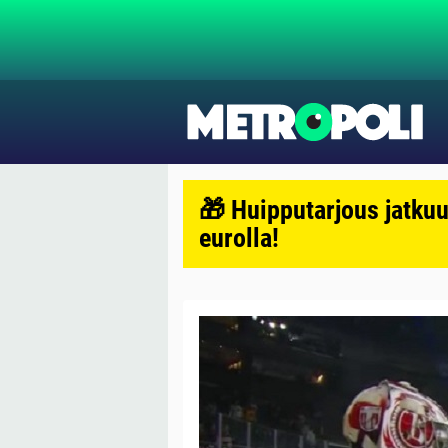
🎁 Huipputarjous jatkuu
eurolla!