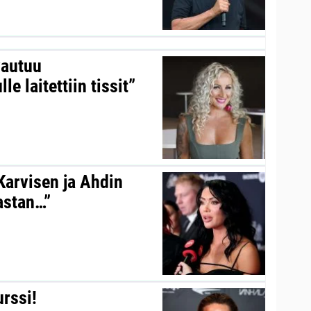
vautuu
le laitettiin tissit”
 Karvisen ja Ahdin
kastan…”
urssi!