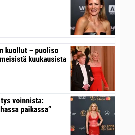
on kuollut – puoliso
iimeisistä kuukausista
itys voinnista:
ahassa paikassa”