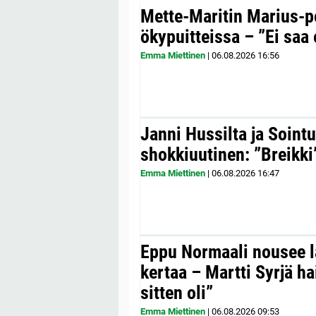
Mette-Maritin Marius-po
ökypuitteissa – ”Ei saa 
Emma Miettinen
|
06.08.2026
16:56
Janni Hussilta ja Sointu
shokkiuutinen: ”Breikki
Emma Miettinen
|
06.08.2026
16:47
Eppu Normaali nousee la
kertaa – Martti Syrjä h
sitten oli”
Emma Miettinen
|
06.08.2026
09:53