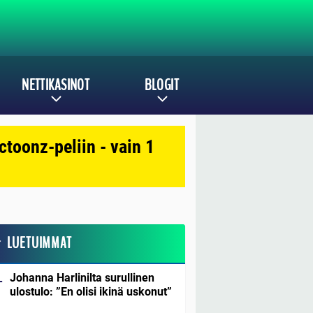
NETTIKASINOT
BLOGIT
toonz-peliin - vain 1
LUETUIMMAT
Johanna Harlinilta surullinen
ulostulo: ”En olisi ikinä uskonut”