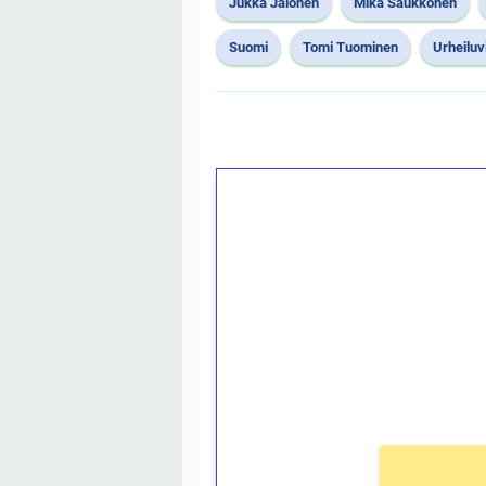
Jukka Jalonen
Mika Saukkonen
Suomi
Tomi Tuominen
Urheiluv
1€ = 10€ arvosta 
kierrätystä!
Talleta 1€
Saat heti 50 ilmaiskierr
kierros)!
Ei kierrätysvaatimusta!