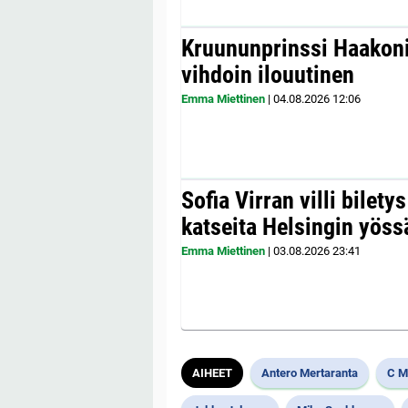
Kruununprinssi Haakonil
vihdoin ilouutinen
Emma Miettinen
|
04.08.2026
12:06
Sofia Virran villi bilety
katseita Helsingin yöss
Emma Miettinen
|
03.08.2026
23:41
AIHEET
Antero Mertaranta
C M