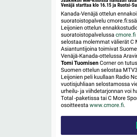
Jääkiekon MM-kisoissa nähdään lauant
Venäjä starttaa klo 16.15 ja Ruotsi-S
Kanada-Venäjä ottelun ennakoin
suoratoistopalvelu cmore.fi:ssä
Leijonien ottelun ennakkostudio
suoratoistopalvelussa
cmore.fi
selostaa molemmat välierät C 
Asiantuntijoina toimivat Suome
Venäjä-Kanada-ottelussa Aravi
Tomi Tuomisen
Corner on tutus
Suomen ottelun selostaa MTV3:l
Leijonien peli kuullaan Radio No
vuotisjuhliaan selostamossa vi
urheilu- ja viihdetarjonnan voi
Total -paketissa tai C More Spo
osoitteesta
www.cmore.fi
.