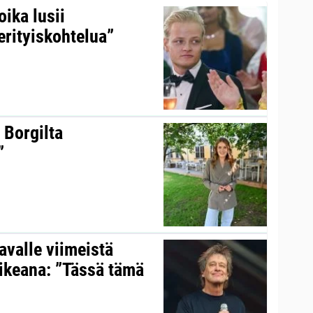
ika lusii
erityiskohtelua”
 Borgilta
”
valle viimeistä
aikeana: ”Tässä tämä