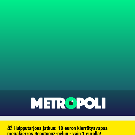
🎁 Huipputarjous jatkuu: 10 euron kierrätysvapaa
megakierros Reactoonz-peliin - vain 1 eurolla!