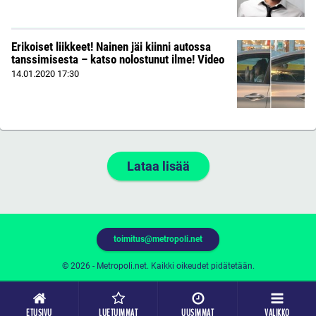
Erikoiset liikkeet! Nainen jäi kiinni autossa
tanssimisesta – katso nolostunut ilme! Video
14.01.2020
17:30
Lataa lisää
toimitus@metropoli.net
© 2026 - Metropoli.net. Kaikki oikeudet pidätetään.
ETUSIVU
LUETUIMMAT
UUSIMMAT
VALIKKO