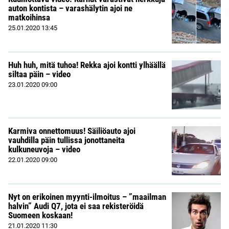
auton kontista – varashälytin ajoi ne
matkoihinsa
25.01.2020
13:45
Huh huh, mitä tuhoa! Rekka ajoi kontti ylhäällä
siltaa päin – video
23.01.2020
09:00
Karmiva onnettomuus! Säiliöauto ajoi
vauhdilla päin tullissa jonottaneita
kulkuneuvoja – video
22.01.2020
09:00
Nyt on erikoinen myynti-ilmoitus – ”maailman
halvin” Audi Q7, jota ei saa rekisteröidä
Suomeen koskaan!
21.01.2020
11:30