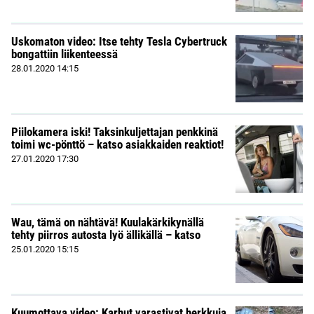
Uskomaton video: Itse tehty Tesla Cybertruck
bongattiin liikenteessä
28.01.2020
14:15
Piilokamera iski! Taksinkuljettajan penkkinä
toimi wc-pönttö – katso asiakkaiden reaktiot!
27.01.2020
17:30
Wau, tämä on nähtävä! Kuulakärkikynällä
tehty piirros autosta lyö ällikällä – katso
25.01.2020
15:15
Kuumottava video: Karhut varastivat herkkuja