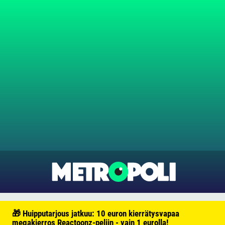
🎁 Huipputarjous jatkuu: 10 euron kierrätysvapaa
megakierros Reactoonz-peliin - vain 1 eurolla!