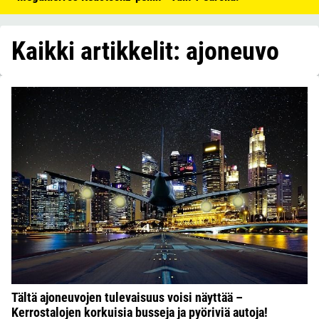
Kaikki artikkelit: ajoneuvo
Tältä ajoneuvojen tulevaisuus voisi näyttää –
Kerrostalojen korkuisia busseja ja pyöriviä autoja!