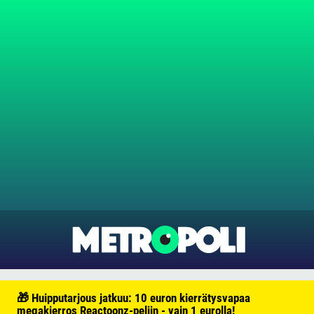
🎁 Huipputarjous jatkuu: 10 euron kierrätysvapaa
megakierros Reactoonz-peliin - vain 1 eurolla!