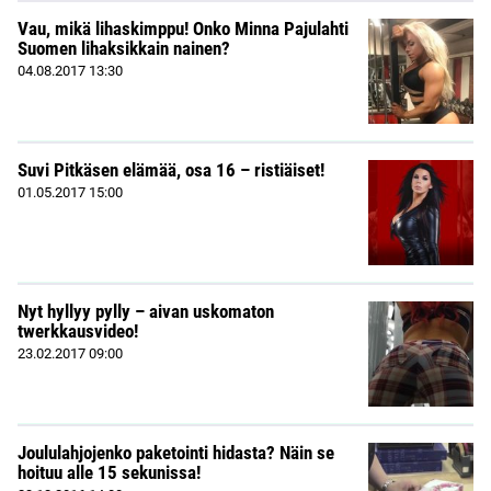
Vau, mikä lihaskimppu! Onko Minna Pajulahti
Suomen lihaksikkain nainen?
04.08.2017
13:30
Suvi Pitkäsen elämää, osa 16 – ristiäiset!
01.05.2017
15:00
Nyt hyllyy pylly – aivan uskomaton
twerkkausvideo!
23.02.2017
09:00
Joululahjojenko paketointi hidasta? Näin se
hoituu alle 15 sekunissa!