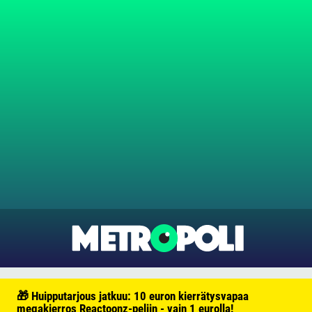
🎁 Huipputarjous jatkuu: 10 euron kierrätysvapaa
megakierros Reactoonz-peliin - vain 1 eurolla!