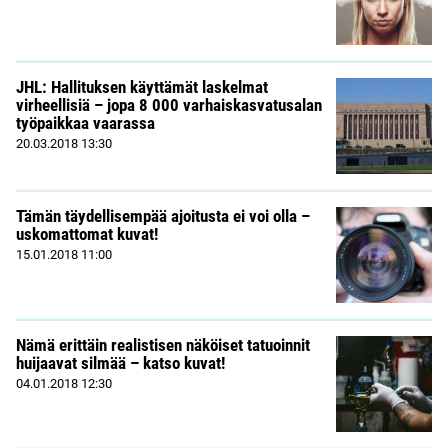
JHL: Hallituksen käyttämät laskelmat
virheellisiä – jopa 8 000 varhaiskasvatusalan
työpaikkaa vaarassa
20.03.2018
13:30
Tämän täydellisempää ajoitusta ei voi olla –
uskomattomat kuvat!
15.01.2018
11:00
Nämä erittäin realistisen näköiset tatuoinnit
huijaavat silmää – katso kuvat!
04.01.2018
12:30