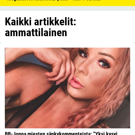
Kaikki artikkelit:
ammattilainen
BB-Jonna miesten sänkykommenteista: ”Yksi kysyi,