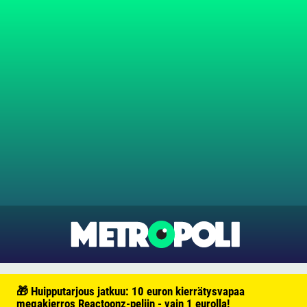
🎁 Huipputarjous jatkuu: 10 euron kierrätysvapaa
megakierros Reactoonz-peliin - vain 1 eurolla!