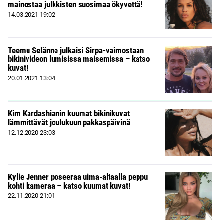
mainostaa julkkisten suosimaa ökyvettä!
14.03.2021
19:02
Teemu Selänne julkaisi Sirpa-vaimostaan
bikinivideon lumisissa maisemissa – katso
kuvat!
20.01.2021
13:04
Kim Kardashianin kuumat bikinikuvat
lämmittävät joulukuun pakkaspäivinä
12.12.2020
23:03
Kylie Jenner poseeraa uima-altaalla peppu
kohti kameraa – katso kuumat kuvat!
22.11.2020
21:01