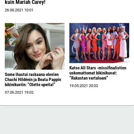
kuin Mariah Carey!
26.06.2021
10:01
Katso All Stars -missifinalistien
uskomattomat bikinikuvat:
Some ihastui raskaana olevien
”Rakastan vartaloani”
Chachi Hildénin ja Beata Pappin
bikinikuviin: ”Olette upeita!”
19.05.2021
20:02
07.06.2021
19:02