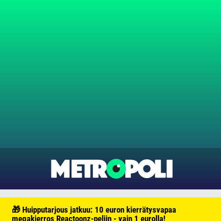
🎁 Huipputarjous jatkuu: 10 euron kierrätysvapaa
megakierros Reactoonz-peliin - vain 1 eurolla!