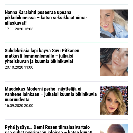
Nanna Karalahti poseeraa upeana
pikkubikineissä – katso seksikkäät uima-
allaskuvat!
17.11.2020
15:03
Suhdekriisiä läpi käyvä Suvi Pitkänen
matkusti lemmenlomalle – julkaisi
yhteiskuvan ja kuumia bikinikuvia!
20.10.2020
11:00
Muodokas Moderni perhe -näyttelijä ei
vanhene lainkaan – julkaisi kuumia bikinikuvia
nuoruudesta
16.09.2020
20:00
Pyhä jysäys… Demi Rosen tiimalasivartalo
saa sukat pyörimään jaloissa – katso kuvat!