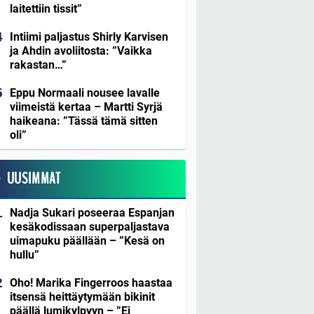
laitettiin tissit”
Intiimi paljastus Shirly Karvisen
ja Ahdin avoliitosta: ”Vaikka
rakastan…”
Eppu Normaali nousee lavalle
viimeistä kertaa – Martti Syrjä
haikeana: ”Tässä tämä sitten
oli”
UUSIMMAT
Nadja Sukari poseeraa Espanjan
kesäkodissaan superpaljastava
uimapuku päällään – ”Kesä on
hullu”
Oho! Marika Fingerroos haastaa
itsensä heittäytymään bikinit
päällä lumikylpyyn – ”Ei