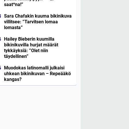
saat*na!”
Sara Chafakin kuuma bikinikuva
villitsee: ”Tarvitsen lomaa
lomasta”
Hailey Bieberin kuumilla
bikinikuvilla hurjat määrät
tykkäyksiä: ”Olet niin
täydellinen”
Muodokas latinomalli julkaisi
uhkean bikinikuvan – Repeääkö
kangas?