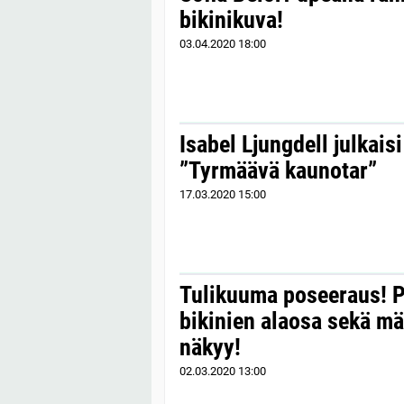
bikinikuva!
03.04.2020
18:00
Isabel Ljungdell julkais
”Tyrmäävä kaunotar”
17.03.2020
15:00
Tulikuuma poseeraus! P
bikinien alaosa sekä mär
näkyy!
02.03.2020
13:00