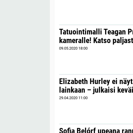
Tatuointimalli Teagan P
kameralle! Katso paljas
09.05.2020
18:00
Elizabeth Hurley ei nä
lainkaan – julkaisi kevä
29.04.2020
11:00
Sofia Belórf upeana ran