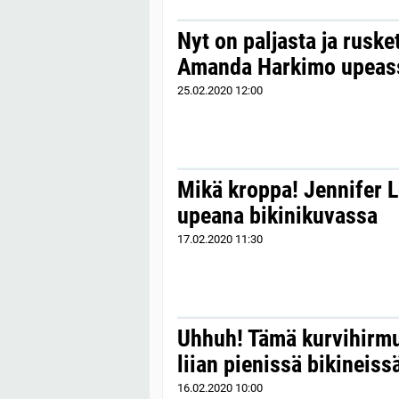
Nyt on paljasta ja ruske
Amanda Harkimo upeass
25.02.2020
12:00
Mikä kroppa! Jennifer 
upeana bikinikuvassa
17.02.2020
11:30
Uhhuh! Tämä kurvihirmu
liian pienissä bikineiss
16.02.2020
10:00