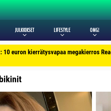
JULKKIKSET
LIFESTYLE
OMG!
: 10 euron kierrätysvapaa megakierros Reac
bikinit