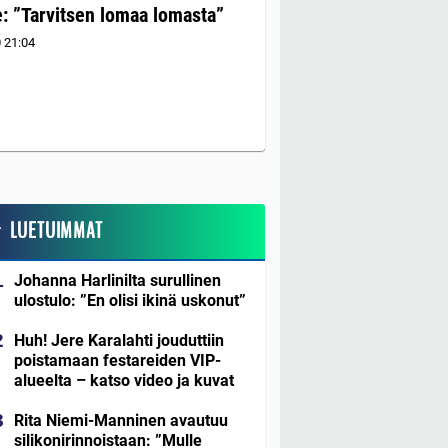
ee: ”Tarvitsen lomaa lomasta”
0
21:04
LUETUIMMAT
Johanna Harlinilta surullinen
ulostulo: ”En olisi ikinä uskonut”
Huh! Jere Karalahti jouduttiin
poistamaan festareiden VIP-
alueelta – katso video ja kuvat
Rita Niemi-Manninen avautuu
silikonirinnoistaan: ”Mulle