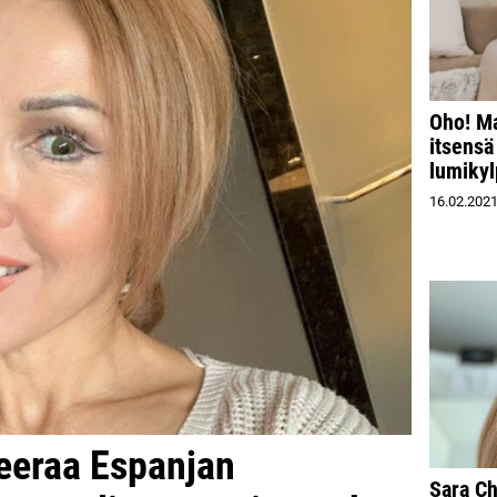
Oho! Ma
itsensä
lumikyl
16.02.202
eeraa Espanjan
Sara Ch