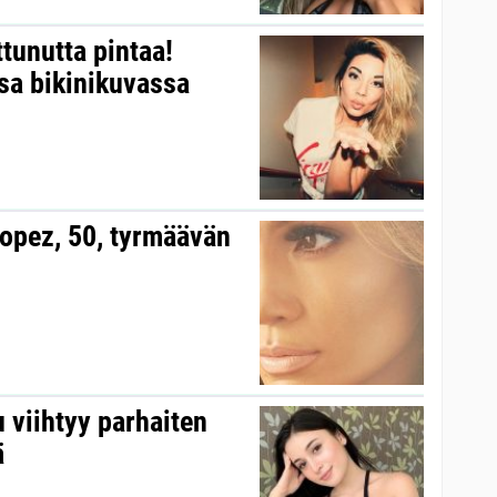
ttunutta pintaa!
a bikinikuvassa
Lopez, 50, tyrmäävän
 viihtyy parhaiten
ä