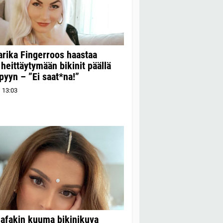
rika Fingerroos haastaa
 heittäytymään bikinit päällä
pyyn – ”Ei saat*na!”
1
13:03
afakin kuuma bikinikuva