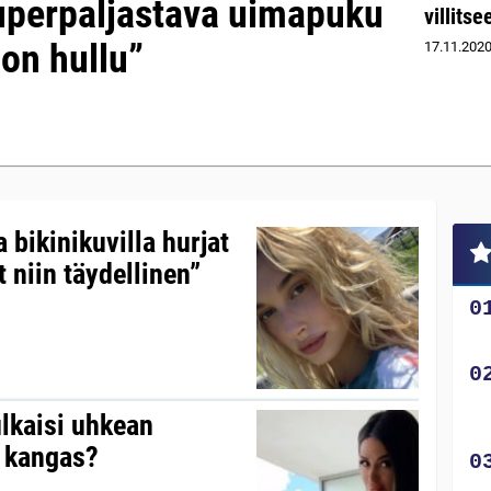
uperpaljastava uimapuku
villits
on hullu”
17.11.202
 bikinikuvilla hurjat
 niin täydellinen”
lkaisi uhkean
 kangas?