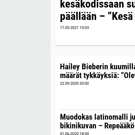
kesäkodissaan s
päällään – ”Kesä 
17.05.2021
15:03
Hailey Bieberin kuumilla
määrät tykkäyksiä: ”Olet
22.09.2020
20:00
Muodokas latinomalli ju
bikinikuvan – Repeääkö
01.06.2020
18:00