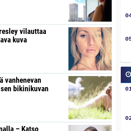
resley vilauttaa
tava kuva
ytä vanhenevan
isen bikinikuvan
nalla – Katso