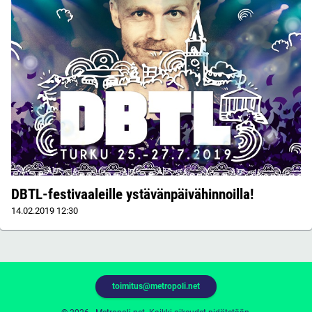
DBTL-festivaaleille ystävänpäivähinnoilla!
14.02.2019
12:30
toimitus@metropoli.net