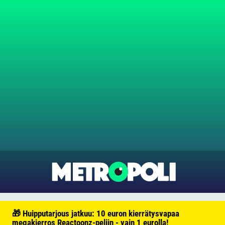
🎁 Huipputarjous jatkuu: 10 euron kierrätysvapaa
megakierros Reactoonz-peliin - vain 1 eurolla!