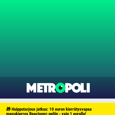
🎁 Huipputarjous jatkuu: 10 euron kierrätysvapaa
megakierros Reactoonz-peliin - vain 1 eurolla!