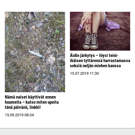
Äidin järkytys – löysi teini-
ikäisen tyttärensä harrastamassa
seksiä neljän miehen kanssa
15.07.2019
11:30
Nämä naiset käyttivät ennen
huumeita – katso miten upeita
tänä päivänä, linkki!
15.09.2019
08:34