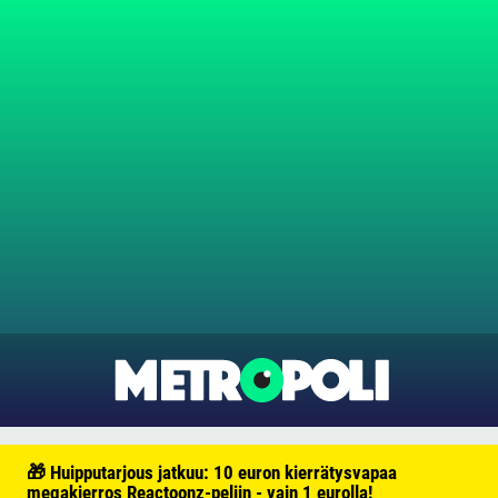
🎁 Huipputarjous jatkuu: 10 euron kierrätysvapaa
megakierros Reactoonz-peliin - vain 1 eurolla!