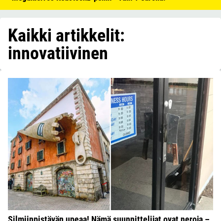
Kaikki artikkelit:
innovatiivinen
Silmiinpistävän upeaa! Nämä suunnittelijat ovat neroja –