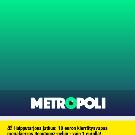
🎁 Huipputarjous jatkuu: 10 euron kierrätysvapaa
megakierros Reactoonz-peliin - vain 1 eurolla!