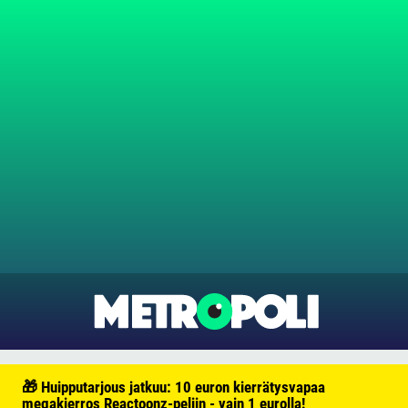
🎁 Huipputarjous jatkuu: 10 euron kierrätysvapaa
megakierros Reactoonz-peliin - vain 1 eurolla!