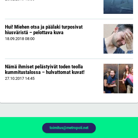
Hui! Miehen otsa ja päälaki turposivat
hiusväristä – pelottava kuva
18.09.2018
08:00
Nämä ihmiset pelästyivät toden teolla
kummitustalossa – hulvattomat kuvat!
27.10.2017
14:45
toimitus@metropoli.net