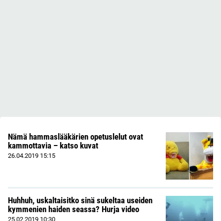
Nämä hammaslääkärien opetuslelut ovat
kammottavia – katso kuvat
26.04.2019
15:15
Huhhuh, uskaltaisitko sinä sukeltaa useiden
kymmenien haiden seassa? Hurja video
25.02.2019
10:30