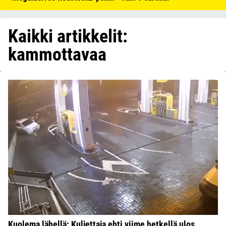
Kaikki artikkelit:
kammottavaa
Kuolema lähellä: Kuljettaja ehti viime hetkellä ulos