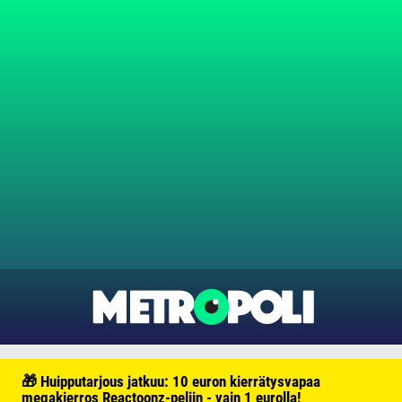
🎁 Huipputarjous jatkuu: 10 euron kierrätysvapaa
megakierros Reactoonz-peliin - vain 1 eurolla!