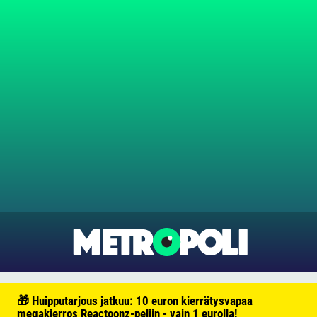
🎁 Huipputarjous jatkuu: 10 euron kierrätysvapaa
megakierros Reactoonz-peliin - vain 1 eurolla!