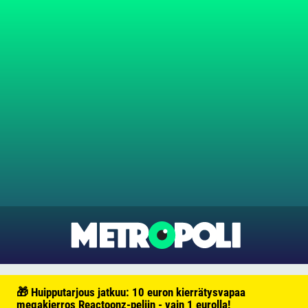
🎁 Huipputarjous jatkuu: 10 euron kierrätysvapaa
megakierros Reactoonz-peliin - vain 1 eurolla!