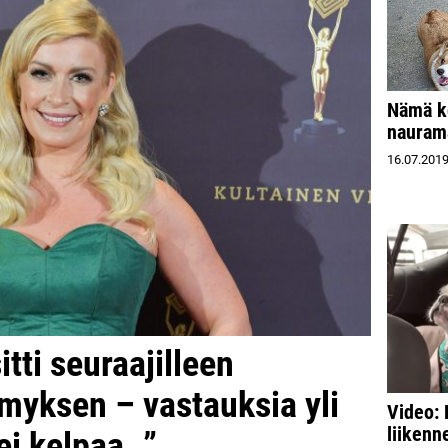
Nämä ko
nauram
16.07.201
itti seuraajilleen
myksen – vastauksia yli
Video: 
liiken
ei kelpaa…”