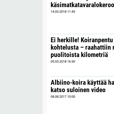
käsimatkatavaralokeroo
14.03.2018
11:45
Ei herkille! Koiranpentu
kohtelusta – raahattiin
puolitoista kilometriä
05.03.2018
16:30
Albiino-koira käyttää h
katso suloinen video
08.08.2017
10:00