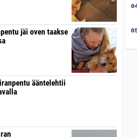
pentu jäi oven taakse
sa
ranpentu ääntelehtii
avalla
iran