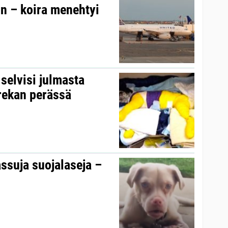
n – koira menehtyi
 selvisi julmasta
 rekan perässä
assuja suojalaseja –