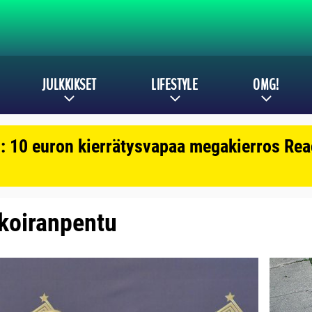
JULKKIKSET
LIFESTYLE
OMG!
: 10 euron kierrätysvapaa megakierros Reac
: koiranpentu