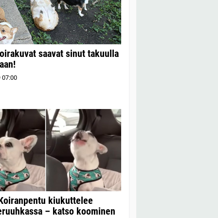
irakuvat saavat sinut takuulla
aan!
9
07:00
Koiranpentu kiukuttelee
neruuhkassa – katso koominen