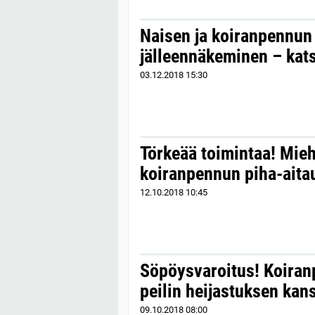
Naisen ja koiranpennun
jälleennäkeminen – kat
03.12.2018
15:30
Törkeää toimintaa! Mieh
koiranpennun piha-aita
12.10.2018
10:45
Söpöysvaroitus! Koiran
peilin heijastuksen kan
09.10.2018
08:00