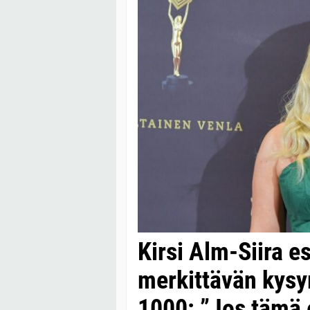
Kirsi Alm-Siira es
merkittävän kysy
1000: ”Jos tämä 