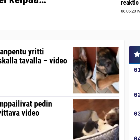
reaktio
06.05.201
ranpentu yritti
kalla tavalla – video
mppailivat pedin
ittava video