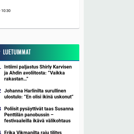
9
10:30
LUETUIMMAT
Intiimi paljastus Shirly Karvisen
ja Ahdin avoliitosta: ”Vaikka
rakastan…”
Johanna Harlinilta surullinen
ulostulo: ”En olisi ikinä uskonut”
Poliisit pysäyttivät taas Susanna
Penttilän panobussin –
festivaaleilla ikävä välikohtaus
Erika Vikmanilta raju tilitys