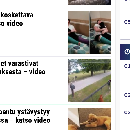
 koskettava
so video
et varastivat
uksesta – video
pentu ystävystyy
ssa – katso video