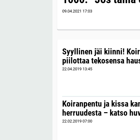
09.04.2021
17:03
Syyllinen jäi kiinni! Koi
piilottaa tekosensa haus
22.04.2019
13:45
Koiranpentu ja kissa ka
herruudesta – katso huv
22.02.2019
07:00