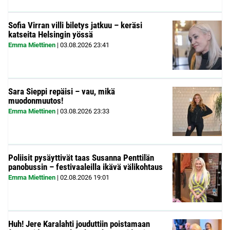
Sofia Virran villi biletys jatkuu – keräsi
katseita Helsingin yössä
Emma Miettinen
|
03.08.2026
23:41
Sara Sieppi repäisi – vau, mikä
muodonmuutos!
Emma Miettinen
|
03.08.2026
23:33
Poliisit pysäyttivät taas Susanna Penttilän
panobussin – festivaaleilla ikävä välikohtaus
Emma Miettinen
|
02.08.2026
19:01
Huh! Jere Karalahti jouduttiin poistamaan