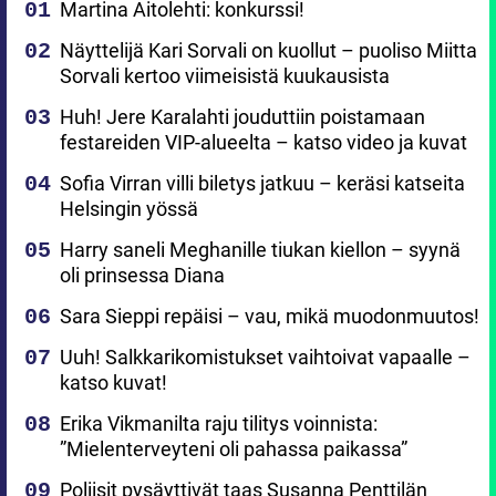
Martina Aitolehti: konkurssi!
Näyttelijä Kari Sorvali on kuollut – puoliso Miitta
Sorvali kertoo viimeisistä kuukausista
Huh! Jere Karalahti jouduttiin poistamaan
festareiden VIP-alueelta – katso video ja kuvat
Sofia Virran villi biletys jatkuu – keräsi katseita
Helsingin yössä
Harry saneli Meghanille tiukan kiellon – syynä
oli prinsessa Diana
Sara Sieppi repäisi – vau, mikä muodonmuutos!
Uuh! Salkkarikomistukset vaihtoivat vapaalle –
katso kuvat!
Erika Vikmanilta raju tilitys voinnista:
”Mielenterveyteni oli pahassa paikassa”
Poliisit pysäyttivät taas Susanna Penttilän