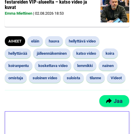
festareiden VIP-alueelta – katso video ja
kuvat
Emma Miettinen
|
02.08.2026
18:53
AIHEET
eläin
hauva
hellyttävä video
hellyttävää
jälleennäkeminen
katso video
koira
koiranpentu
koskettava video
lemmikki
nainen
omistaja
suloinen video
suloista
tilanne
Videot
Jaa
1€ = 10€ arvosta
ilmaiskierroksia ilman