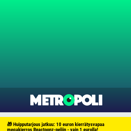
🎁 Huipputarjous jatkuu: 10 euron kierrätysvapaa
megakierros Reactoonz-peliin - vain 1 eurolla!