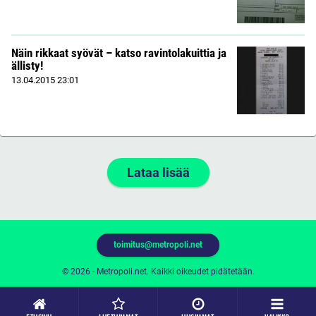
Näin rikkaat syövät – katso ravintolakuittia ja
ällisty!
13.04.2015
23:01
Lataa lisää
toimitus@metropoli.net
© 2026 - Metropoli.net. Kaikki oikeudet pidätetään.