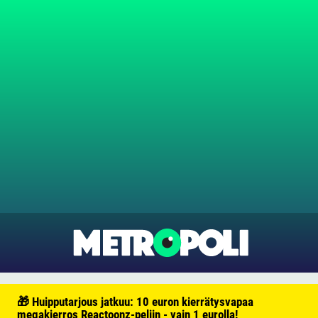
🎁 Huipputarjous jatkuu: 10 euron kierrätysvapaa
megakierros Reactoonz-peliin - vain 1 eurolla!