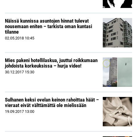
Näissä kunnissa asuntojen hinnat tulevat
nousemaan eniten – tarkista oman kuntasi
tilanne
02.05.2018
10:45
Mies pakeni hotellilaskua, juuttui roikkumaan
johdoista korkeuksissa – hurja video!
30.12.2017
15:30
Sulhanen keksi ovelan keinon rahoittaa häät –
vieraat eivät välttämättä ole mielissään
19.09.2017
13:00