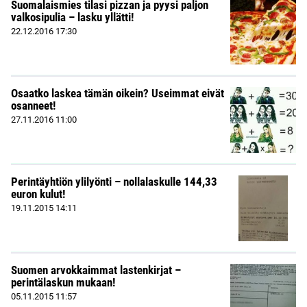
Suomalaismies tilasi pizzan ja pyysi paljon
valkosipulia – lasku yllätti!
22.12.2016
17:30
Osaatko laskea tämän oikein? Useimmat eivät
osanneet!
27.11.2016
11:00
Perintäyhtiön ylilyönti – nollalaskulle 144,33
euron kulut!
19.11.2015
14:11
Suomen arvokkaimmat lastenkirjat –
perintälaskun mukaan!
05.11.2015
11:57