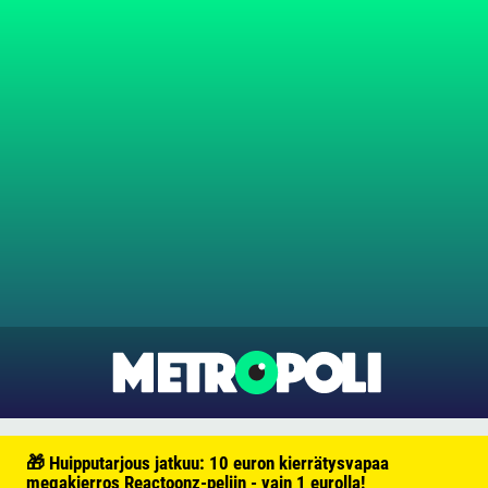
🎁 Huipputarjous jatkuu: 10 euron kierrätysvapaa
megakierros Reactoonz-peliin - vain 1 eurolla!