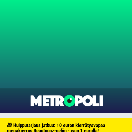
🎁 Huipputarjous jatkuu: 10 euron kierrätysvapaa
megakierros Reactoonz-peliin - vain 1 eurolla!