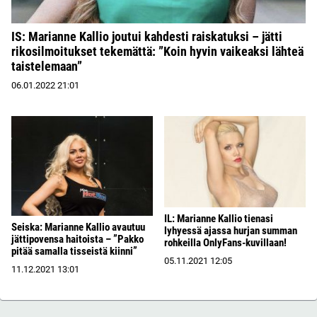
IS: Marianne Kallio joutui kahdesti raiskatuksi – jätti
rikosilmoitukset tekemättä: ”Koin hyvin vaikeaksi lähteä
taistelemaan”
06.01.2022
21:01
IL: Marianne Kallio tienasi
Seiska: Marianne Kallio avautuu
lyhyessä ajassa hurjan summan
jättipovensa haitoista – ”Pakko
rohkeilla OnlyFans-kuvillaan!
pitää samalla tisseistä kiinni”
05.11.2021
12:05
11.12.2021
13:01