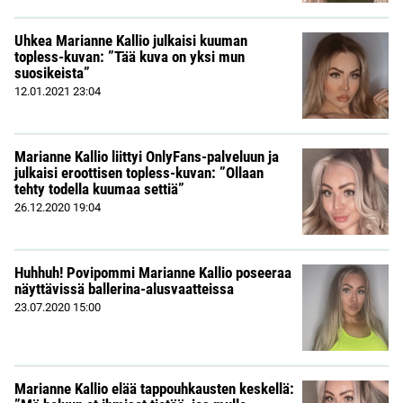
Uhkea Marianne Kallio julkaisi kuuman
topless-kuvan: ”Tää kuva on yksi mun
suosikeista”
12.01.2021
23:04
Marianne Kallio liittyi OnlyFans-palveluun ja
julkaisi eroottisen topless-kuvan: ”Ollaan
tehty todella kuumaa settiä”
26.12.2020
19:04
Huhhuh! Povipommi Marianne Kallio poseeraa
näyttävissä ballerina-alusvaatteissa
23.07.2020
15:00
Marianne Kallio elää tappouhkausten keskellä: