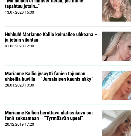
”Mä haluun et ihmiset tietää, jos mulle
tapahtuu jotain…”
13.07.2020
15:00
Huhhuh! Marianne Kallio keimailee uhkeana –
ja jotain vilahtaa
01.03.2020
12:00
Marianne Kallio jysäytti fanien tajunnan
uhkeilla kuvilla – ”Jumalaisen kaunis näky”
28.01.2020
10:30
Marianne Kallion heruttava alatissikuva sai
fanit sekoamaan – ”Tyrmäävän upea!”
20.12.2019
17:20