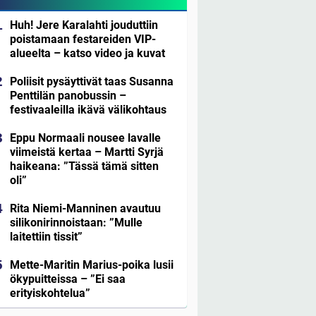
Huh! Jere Karalahti jouduttiin
poistamaan festareiden VIP-
alueelta – katso video ja kuvat
Poliisit pysäyttivät taas Susanna
Penttilän panobussin –
festivaaleilla ikävä välikohtaus
Eppu Normaali nousee lavalle
viimeistä kertaa – Martti Syrjä
haikeana: ”Tässä tämä sitten
oli”
Rita Niemi-Manninen avautuu
silikonirinnoistaan: ”Mulle
laitettiin tissit”
Mette-Maritin Marius-poika lusii
ökypuitteissa – ”Ei saa
erityiskohtelua”