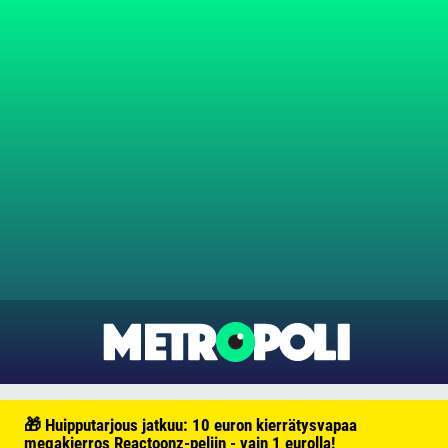
🎁 Huipputarjous jatkuu: 10 euron kierrätysvapaa
megakierros Reactoonz-peliin - vain 1 eurolla!