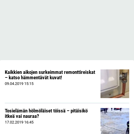
Kaikkien aikojen surkeimmat remonttireiskat
– katso hämmentävät kuvat!
09.04.2019
15:15
Tosielämän hölmöläiset töissä – pitäisikö
itkeä vai nauraa?
17.02.2019
16:45