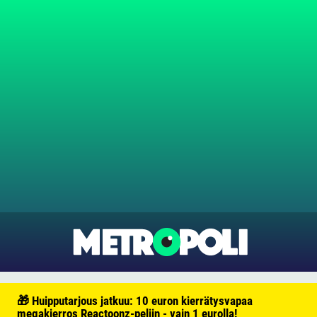
🎁 Huipputarjous jatkuu: 10 euron kierrätysvapaa
megakierros Reactoonz-peliin - vain 1 eurolla!