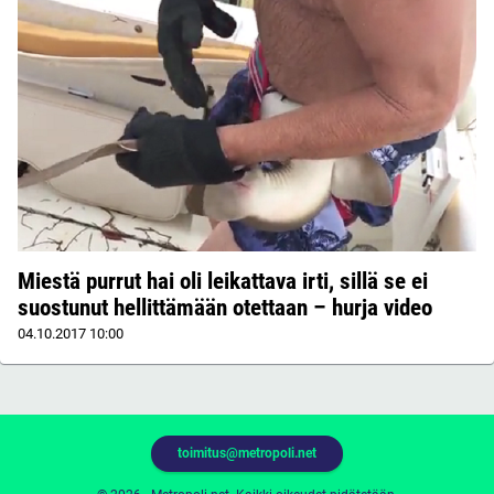
Miestä purrut hai oli leikattava irti, sillä se ei
suostunut hellittämään otettaan – hurja video
04.10.2017
10:00
toimitus@metropoli.net