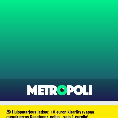
🎁 Huipputarjous jatkuu: 10 euron kierrätysvapaa
megakierros Reactoonz-peliin - vain 1 eurolla!