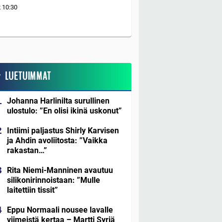
2
10:30
LUETUIMMAT
Johanna Harlinilta surullinen
ulostulo: ”En olisi ikinä uskonut”
Intiimi paljastus Shirly Karvisen
ja Ahdin avoliitosta: ”Vaikka
rakastan…”
Rita Niemi-Manninen avautuu
silikonirinnoistaan: ”Mulle
laitettiin tissit”
Eppu Normaali nousee lavalle
viimeistä kertaa – Martti Syrjä