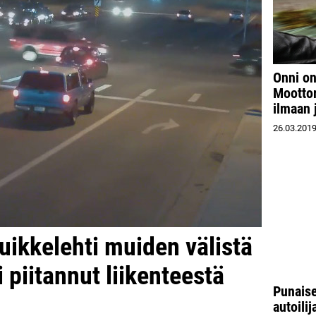
Onni o
Moottor
ilmaan 
26.03.201
puikkelehti muiden välistä
 piitannut liikenteestä
Punaise
autoilij