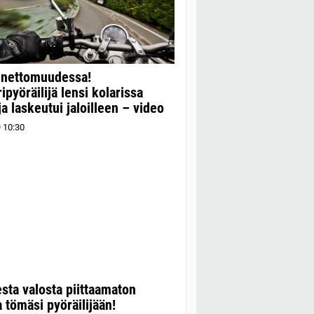
nnettomuudessa!
ipyöräilijä lensi kolarissa
ja laskeutui jaloilleen – video
9
10:30
sta valosta piittaamaton
a tömäsi pyöräilijään!