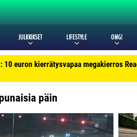
JULKKIKSET
LIFESTYLE
OMG!
: 10 euron kierrätysvapaa megakierros Reac
 punaisia päin