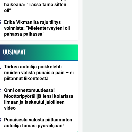
haikeana: ”Tässä tämä sitten
oli”
Erika Vikmanilta raju tilitys
voinnista: ”Mielenterveyteni oli
pahassa paikassa”
UUSIMMAT
Törkeä autoilija puikkelehti
muiden välistä punaisia päin – ei
piitannut liikenteestä
Onni onnettomuudessa!
Moottoripyöräilijä lensi kolarissa
ilmaan ja laskeutui jaloilleen –
video
Punaisesta valosta piittaamaton
autoilija tömäsi pyöräilijään!