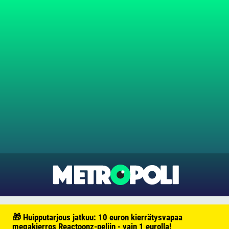
🎁 Huipputarjous jatkuu: 10 euron kierrätysvapaa
megakierros Reactoonz-peliin - vain 1 eurolla!