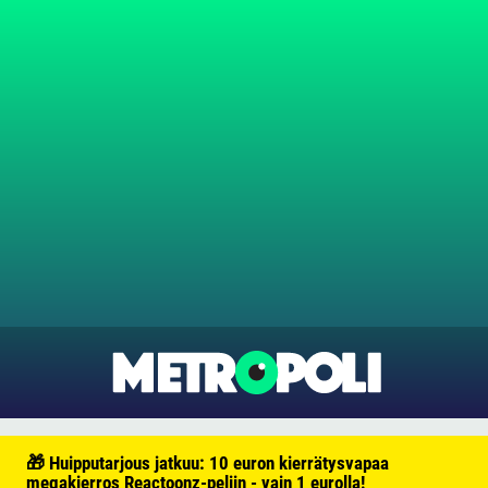
🎁 Huipputarjous jatkuu: 10 euron kierrätysvapaa
megakierros Reactoonz-peliin - vain 1 eurolla!