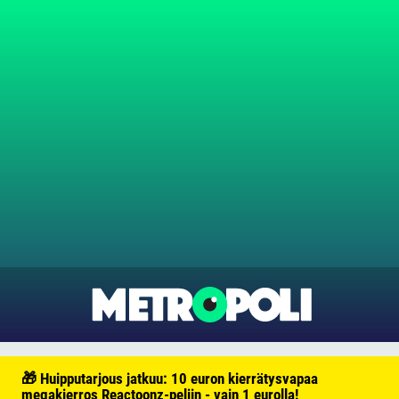
🎁 Huipputarjous jatkuu: 10 euron kierrätysvapaa
megakierros Reactoonz-peliin - vain 1 eurolla!