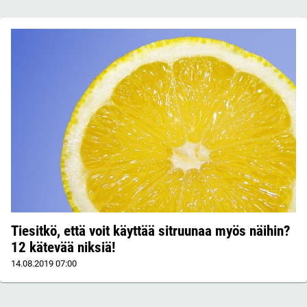
Tiesitkö, että voit käyttää sitruunaa myös näihin?
12 kätevää niksiä!
14.08.2019
07:00