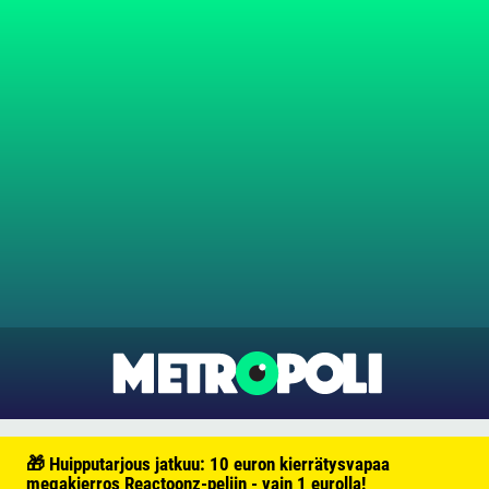
🎁 Huipputarjous jatkuu: 10 euron kierrätysvapaa
megakierros Reactoonz-peliin - vain 1 eurolla!