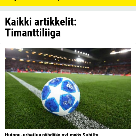
Kaikki artikkelit:
Timanttiliiga
Huippu-urheilua nähdään nyt myös Subilta