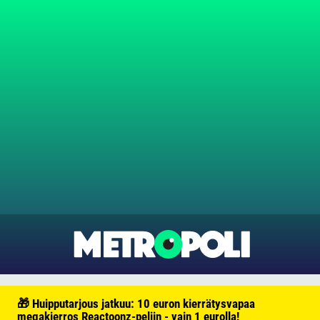
🎁 Huipputarjous jatkuu: 10 euron kierrätysvapaa
megakierros Reactoonz-peliin - vain 1 eurolla!