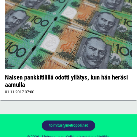
Naisen pankkitilillä odotti yllätys, kun hän heräsi
aamulla
01.11.2017
07:00
toimitus@metropoli.net
© 2026 - Metropoli.net. Kaikki oikeudet pidätetään.