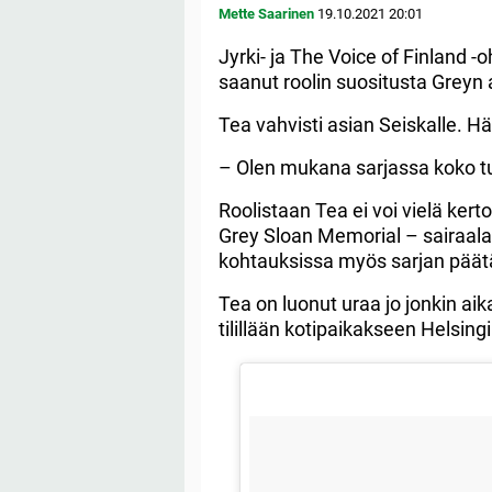
Mette Saarinen
19.10.2021
20:01
Jyrki- ja The Voice of Finland 
saanut roolin suositusta Greyn 
Tea vahvisti asian Seiskalle. H
– Olen mukana sarjassa koko tu
Roolistaan Tea ei voi vielä ke
Grey Sloan Memorial – sairaalan
kohtauksissa myös sarjan pää
Tea on luonut uraa jo jonkin ai
tilillään kotipaikakseen Helsing