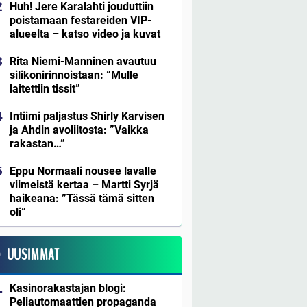
Huh! Jere Karalahti jouduttiin
poistamaan festareiden VIP-
alueelta – katso video ja kuvat
Rita Niemi-Manninen avautuu
silikonirinnoistaan: ”Mulle
laitettiin tissit”
Intiimi paljastus Shirly Karvisen
ja Ahdin avoliitosta: ”Vaikka
rakastan…”
Eppu Normaali nousee lavalle
viimeistä kertaa – Martti Syrjä
haikeana: ”Tässä tämä sitten
oli”
UUSIMMAT
Kasinorakastajan blogi:
Peliautomaattien propaganda