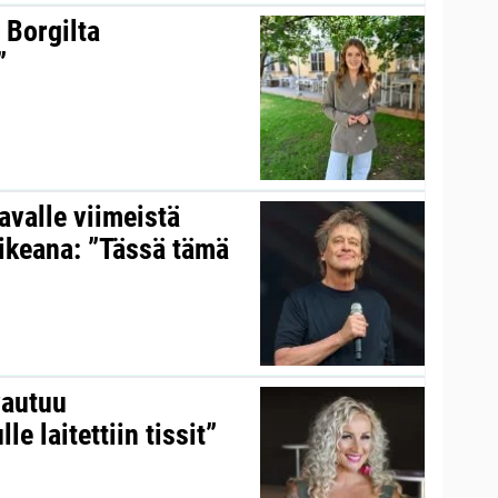
 Borgilta
”
valle viimeistä
aikeana: ”Tässä tämä
vautuu
le laitettiin tissit”