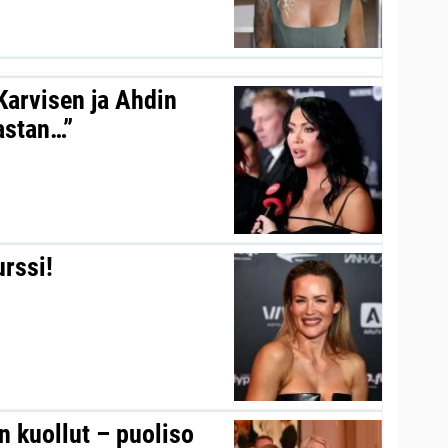
 Karvisen ja Ahdin
kastan…”
urssi!
on kuollut – puoliso