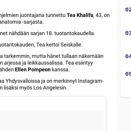
-ohjelmien juontajana tunnettu
Tea Khalifa
, 43, on
anatomia -sarjasta.
änet nähdään sarjan 18. tuotantokaudella.
otantokauden, Tea kertoi Seiskalle.
rtoa tarkemmin, mutta hänet tullaan näkemään
 arjessa ja leikkaussalissa. Tea esiintyy
tähden
Ellen Pompeon
kanssa.
kaa Yhdysvalloissa ja on merkinnyt Instagram-
in lisäksi myös Los Angelesin.