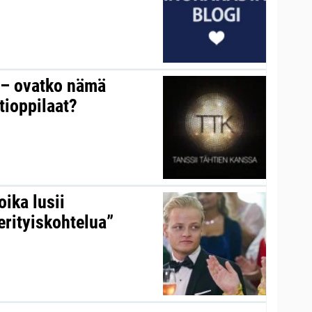
y – ovatko nämä
tioppilaat?
ika lusii
erityiskohtelua”