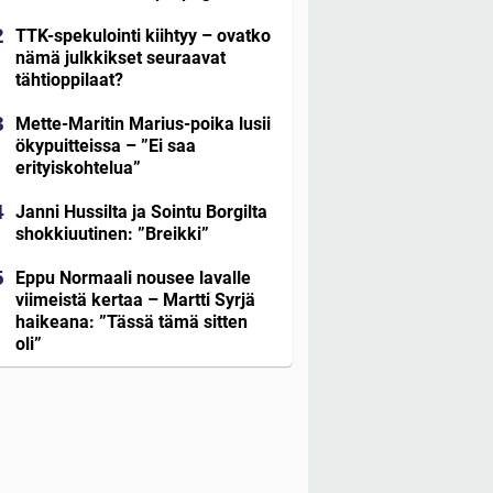
TTK-spekulointi kiihtyy – ovatko
nämä julkkikset seuraavat
tähtioppilaat?
Mette-Maritin Marius-poika lusii
ökypuitteissa – ”Ei saa
erityiskohtelua”
Janni Hussilta ja Sointu Borgilta
shokkiuutinen: ”Breikki”
Eppu Normaali nousee lavalle
viimeistä kertaa – Martti Syrjä
haikeana: ”Tässä tämä sitten
oli”