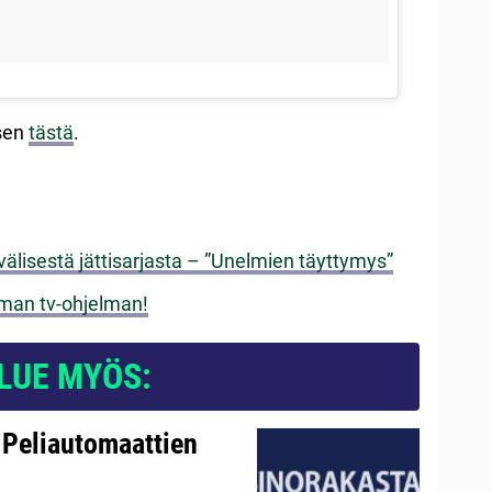
 sen
tästä
.
nvälisestä jättisarjasta – ”Unelmien täyttymys”
oman tv-ohjelman!
LUE MYÖS:
 Peliautomaattien