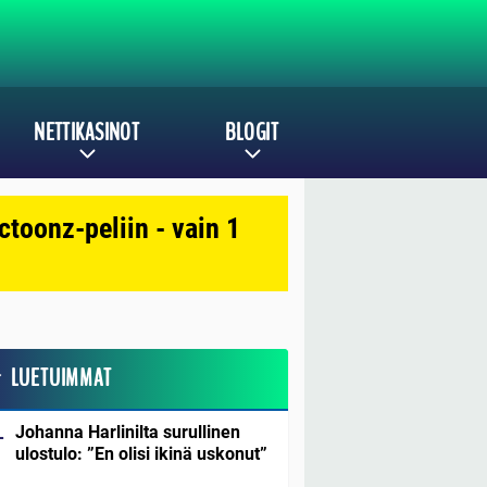
NETTIKASINOT
BLOGIT
toonz-peliin - vain 1
LUETUIMMAT
Johanna Harlinilta surullinen
ulostulo: ”En olisi ikinä uskonut”