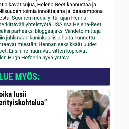
at alkavat sujua, Helena-Reet kannustaa ja
ollisuuden toimia innoittajana ja ideasampona
eesta:
Suomen media ylitti rajan Henna
erkittävää yhteistyötä USA:ssa
Helena-Reet
eksi parhaaksi bloggaajaksi
Viihdetoimittaja
iin juhlimaan kuninkaallisia häitä
Tunnettu
ahtaavat miestäni
Hennan seksikkäät uudet
t: Ensin he nauravat, sitten kopioivat
 Olen Hugh Hefnerin hyvä ystävä
LUE MYÖS:
ika lusii
erityiskohtelua”