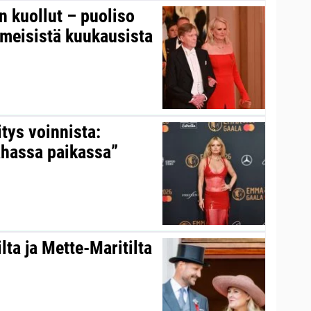
on kuollut – puoliso
iimeisistä kuukausista
itys voinnista:
ahassa paikassa”
ta ja Mette-Maritilta