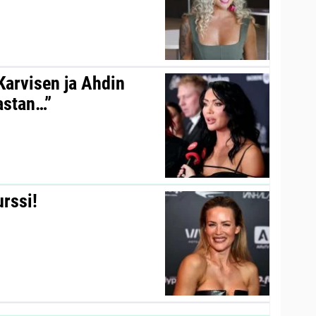
 Karvisen ja Ahdin
kastan…”
urssi!