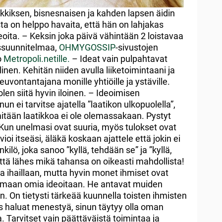
lkkiksen, bisnesnaisen ja kahden lapsen äidin
a on helppo havaita, että hän on lahjakas
oita. – Keksin joka päivä vähintään 2 loistavaa
yssuunnitelmaa,
OHMYGOSSIP
-sivustojen
o
Metropoli.netille.
– Ideat vain pulpahtavat
llinen. Kehitän niiden avulla liiketoimintaani ja
uvontantajana monille yhtiöille ja ystäville.
olen siitä hyvin iloinen. – Ideoimisen
n ei tarvitse ajatella ”laatikon ulkopuolella”,
 mitään laatikkoa ei ole olemassakaan. Pystyt
 Kun unelmasi ovat suuria, myös tulokset ovat
ioi itseäsi, äläkä koskaan ajattele että jokin ei
enkilö, joka sanoo ”kyllä, tehdään se” ja ”kyllä,
että lähes mikä tahansa on oikeasti mahdollista!
ia ihaillaan, mutta hyvin monet ihmiset ovat
ttamaan omia ideoitaan. He antavat muiden
n. On tietysti tärkeää kuunnella toisten ihmisten
os haluat menestyä, sinun täytyy olla oman
a. Tarvitset vain päättäväistä toimintaa ja