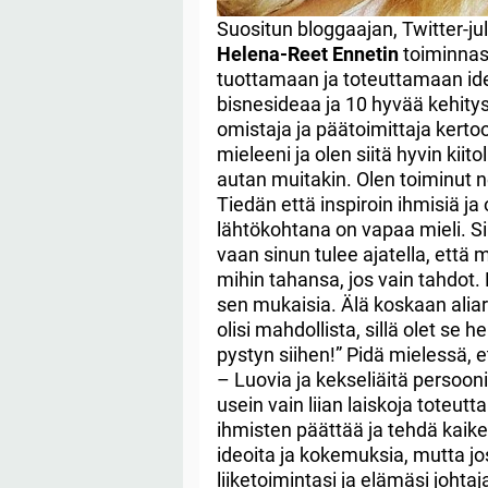
Suositun bloggaajan, Twitter-ju
Helena-Reet Ennetin
toiminnast
tuottamaan ja toteuttamaan ide
bisnesideaa ja 10 hyvää kehit
omistaja ja päätoimittaja kerto
mieleeni ja olen siitä hyvin kiito
autan muitakin. Olen toiminut ne
Tiedän että inspiroin ihmisiä ja 
lähtökohtana on vapaa mieli. Sinu
vaan sinun tulee ajatella, että
mihin tahansa, jos vain tahdot.
sen mukaisia. Älä koskaan aliarv
olisi mahdollista, sillä olet se h
pystyn siihen!” Pidä mielessä, 
– Luovia ja kekseliäitä persoon
usein vain liian laiskoja toteu
ihmisten päättää ja tehdä kaike
ideoita ja kokemuksia, mutta j
liiketoimintasi ja elämäsi johtaj