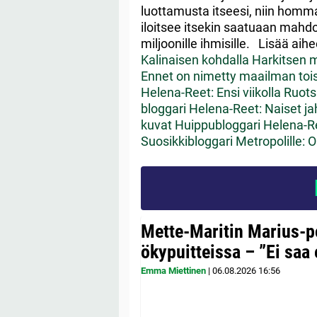
luottamusta itseesi, niin homm
iloitsee itsekin saatuaan mahd
miljoonille ihmisille. Lisää aih
Kalinaisen kohdalla
Harkitsen m
Ennet on nimetty maailman tois
Helena-Reet: Ensi viikolla Ruots
bloggari Helena-Reet: Naiset j
kuvat
Huippubloggari Helena-Ree
Suosikkibloggari Metropolille:
Mette-Maritin Marius-po
ökypuitteissa – ”Ei saa 
Emma Miettinen
|
06.08.2026
16:56