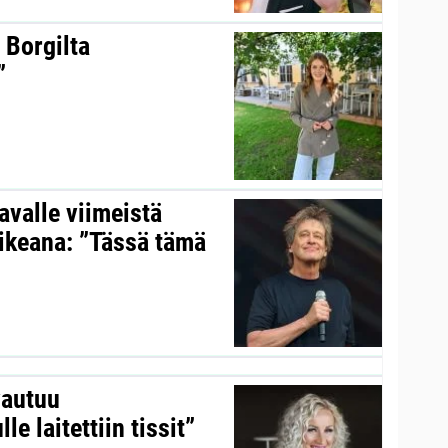
 Borgilta
”
valle viimeistä
aikeana: ”Tässä tämä
vautuu
le laitettiin tissit”