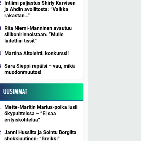
Intiimi paljastus Shirly Karvisen
ja Ahdin avoliitosta: ”Vaikka
rakastan…”
Rita Niemi-Manninen avautuu
silikonirinnoistaan: ”Mulle
laitettiin tissit”
Martina Aitolehti: konkurssi!
Sara Sieppi repäisi – vau, mikä
muodonmuutos!
UUSIMMAT
Mette-Maritin Marius-poika lusii
ökypuitteissa – ”Ei saa
erityiskohtelua”
Janni Hussilta ja Sointu Borgilta
shokkiuutinen: ”Breikki”