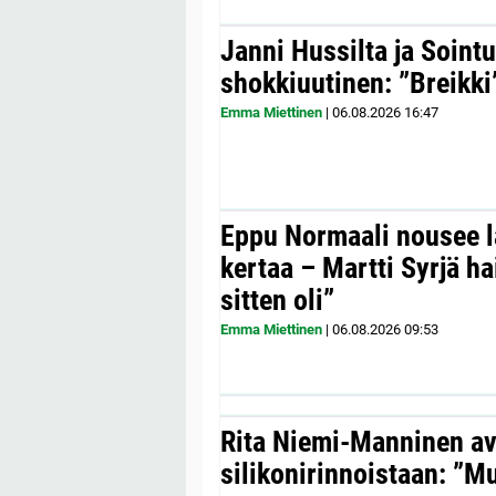
Janni Hussilta ja Sointu
shokkiuutinen: ”Breikki
Emma Miettinen
|
06.08.2026
16:47
Eppu Normaali nousee la
kertaa – Martti Syrjä h
sitten oli”
Emma Miettinen
|
06.08.2026
09:53
Rita Niemi-Manninen a
silikonirinnoistaan: ”Mul