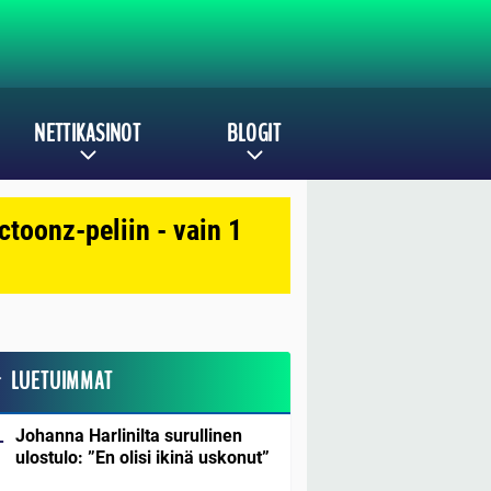
NETTIKASINOT
BLOGIT
toonz-peliin - vain 1
LUETUIMMAT
Johanna Harlinilta surullinen
ulostulo: ”En olisi ikinä uskonut”