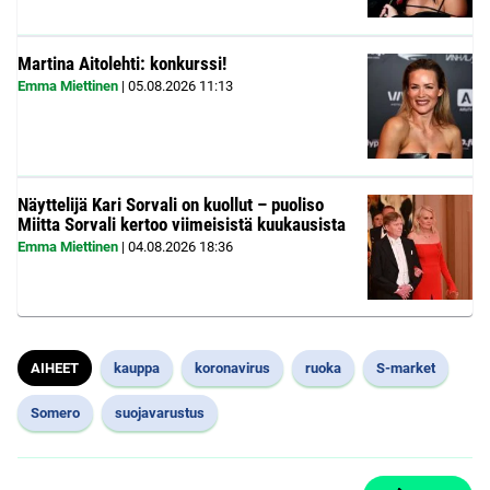
Martina Aitolehti: konkurssi!
Emma Miettinen
|
05.08.2026
11:13
Näyttelijä Kari Sorvali on kuollut – puoliso
Miitta Sorvali kertoo viimeisistä kuukausista
Emma Miettinen
|
04.08.2026
18:36
AIHEET
kauppa
koronavirus
ruoka
S-market
Somero
suojavarustus