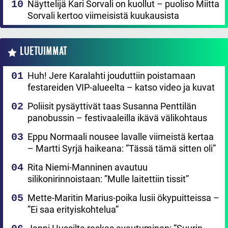
Näyttelijä Kari Sorvali on kuollut – puoliso Miitta
Sorvali kertoo viimeisistä kuukausista
LUETUIMMAT
Huh! Jere Karalahti jouduttiin poistamaan
festareiden VIP-alueelta – katso video ja kuvat
Poliisit pysäyttivät taas Susanna Penttilän
panobussin – festivaaleilla ikävä välikohtaus
Eppu Normaali nousee lavalle viimeistä kertaa
– Martti Syrjä haikeana: ”Tässä tämä sitten oli”
Rita Niemi-Manninen avautuu
silikonirinnoistaan: ”Mulle laitettiin tissit”
Mette-Maritin Marius-poika lusii ökypuitteissa –
”Ei saa erityiskohtelua”