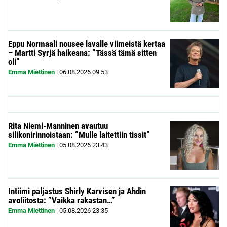
Eppu Normaali nousee lavalle viimeistä kertaa
– Martti Syrjä haikeana: ”Tässä tämä sitten
oli”
Emma Miettinen
|
06.08.2026
09:53
Rita Niemi-Manninen avautuu
silikonirinnoistaan: ”Mulle laitettiin tissit”
Emma Miettinen
|
05.08.2026
23:43
Intiimi paljastus Shirly Karvisen ja Ahdin
avoliitosta: ”Vaikka rakastan…”
Emma Miettinen
|
05.08.2026
23:35