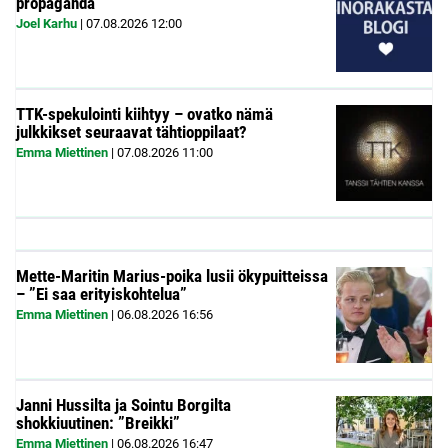
propaganda
Joel Karhu
|
07.08.2026
12:00
TTK-spekulointi kiihtyy – ovatko nämä
julkkikset seuraavat tähtioppilaat?
Emma Miettinen
|
07.08.2026
11:00
Mette-Maritin Marius-poika lusii ökypuitteissa
– ”Ei saa erityiskohtelua”
Emma Miettinen
|
06.08.2026
16:56
Janni Hussilta ja Sointu Borgilta
shokkiuutinen: ”Breikki”
Emma Miettinen
|
06.08.2026
16:47