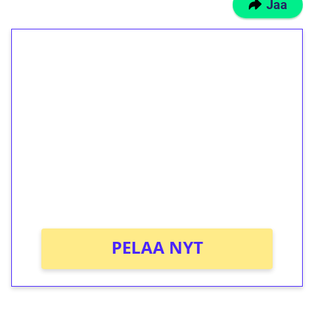
Jaa
1€ = 10€ arvosta
ilmaiskierroksia ilman
kierrätystä!
Talleta 1€
Saat heti 50 ilmaiskierrosta Tuohi 1000 -
peliin (arvo 0,20€ per kierros)!
Ei kierrätysvaatimusta!
PELAA NYT