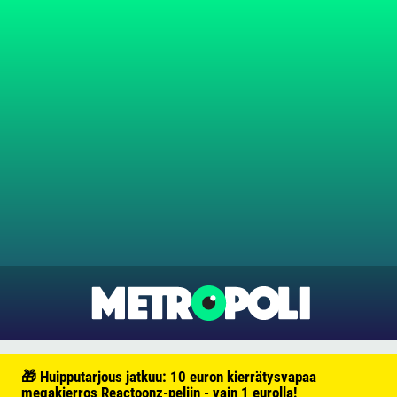
🎁 Huipputarjous jatkuu: 10 euron kierrätysvapaa
megakierros Reactoonz-peliin - vain 1 eurolla!