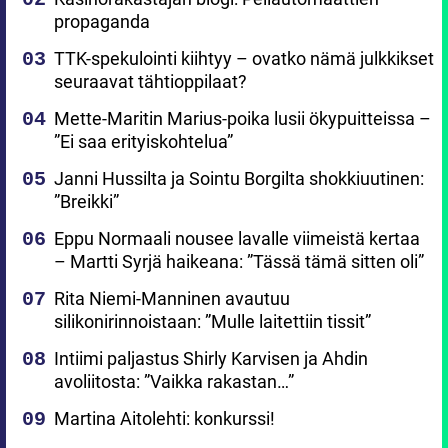
propaganda
TTK-spekulointi kiihtyy – ovatko nämä julkkikset
seuraavat tähtioppilaat?
Mette-Maritin Marius-poika lusii ökypuitteissa –
”Ei saa erityiskohtelua”
Janni Hussilta ja Sointu Borgilta shokkiuutinen:
”Breikki”
Eppu Normaali nousee lavalle viimeistä kertaa
– Martti Syrjä haikeana: ”Tässä tämä sitten oli”
Rita Niemi-Manninen avautuu
silikonirinnoistaan: ”Mulle laitettiin tissit”
Intiimi paljastus Shirly Karvisen ja Ahdin
avoliitosta: ”Vaikka rakastan…”
Martina Aitolehti: konkurssi!