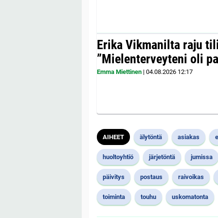
Erika Vikmanilta raju til
”Mielenterveyteni oli p
Emma Miettinen
|
04.08.2026
12:17
AIHEET
älytöntä
asiakas
e
huoltoyhtiö
järjetöntä
jumissa
päivitys
postaus
raivoikas
toiminta
touhu
uskomatonta