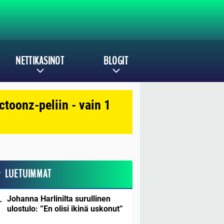
NETTIKASINOT
BLOGIT
toonz-peliin - vain 1
LUETUIMMAT
Johanna Harlinilta surullinen
ulostulo: ”En olisi ikinä uskonut”