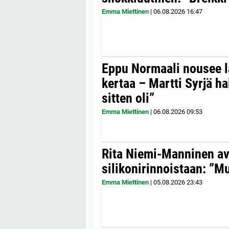
Emma Miettinen
|
06.08.2026
16:47
Eppu Normaali nousee la
kertaa – Martti Syrjä h
sitten oli”
Emma Miettinen
|
06.08.2026
09:53
Rita Niemi-Manninen a
silikonirinnoistaan: ”Mul
Emma Miettinen
|
05.08.2026
23:43