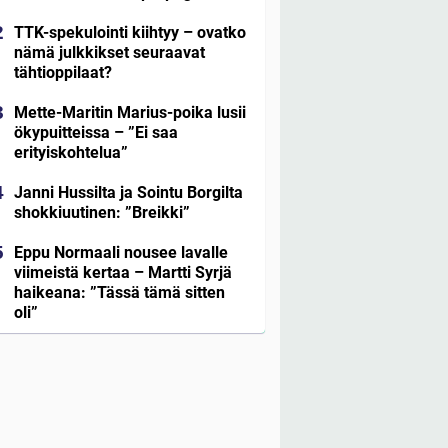
TTK-spekulointi kiihtyy – ovatko
nämä julkkikset seuraavat
tähtioppilaat?
Mette-Maritin Marius-poika lusii
ökypuitteissa – ”Ei saa
erityiskohtelua”
Janni Hussilta ja Sointu Borgilta
shokkiuutinen: ”Breikki”
Eppu Normaali nousee lavalle
viimeistä kertaa – Martti Syrjä
haikeana: ”Tässä tämä sitten
oli”