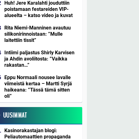
Huh! Jere Karalahti jouduttiin
poistamaan festareiden VIP-
alueelta – katso video ja kuvat
Rita Niemi-Manninen avautuu
silikonirinnoistaan: ”Mulle
laitettiin tissit”
Intiimi paljastus Shirly Karvisen
ja Ahdin avoliitosta: ”Vaikka
rakastan…”
Eppu Normaali nousee lavalle
viimeistä kertaa – Martti Syrjä
haikeana: ”Tässä tämä sitten
oli”
UUSIMMAT
Kasinorakastajan blogi:
Peliautomaattien propaganda