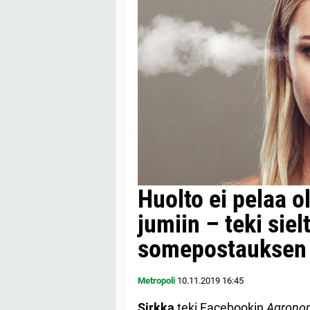
Huolto ei pelaa ol
jumiin – teki siel
somepostauksen
Metropoli
10.11.2019
16:45
Sirkka
teki Facebookin
Agrono