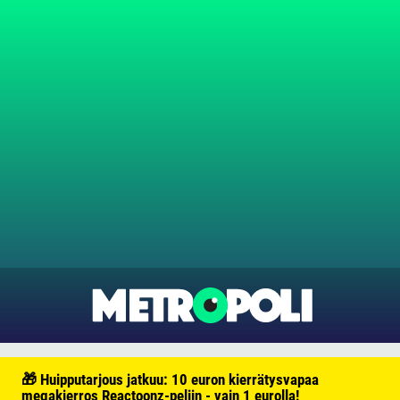
🎁 Huipputarjous jatkuu: 10 euron kierrätysvapaa
megakierros Reactoonz-peliin - vain 1 eurolla!