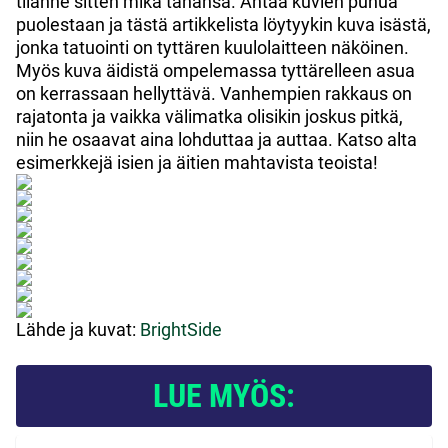
tilanne sitten mikä tahansa. Antaa kuvien puhua
puolestaan ja tästä artikkelista löytyykin kuva isästä,
jonka tatuointi on tyttären kuulolaitteen näköinen.
Myös kuva äidistä ompelemassa tyttärelleen asua
on kerrassaan hellyttävä. Vanhempien rakkaus on
rajatonta ja vaikka välimatka olisikin joskus pitkä,
niin he osaavat aina lohduttaa ja auttaa. Katso alta
esimerkkejä isien ja äitien mahtavista teoista!
Lähde ja kuvat:
BrightSide
LUE MYÖS: