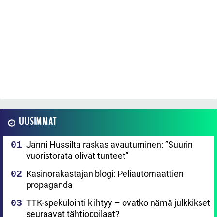
UUSIMMAT
Janni Hussilta raskas avautuminen: ”Suurin
vuoristorata olivat tunteet”
Kasinorakastajan blogi: Peliautomaattien
propaganda
TTK-spekulointi kiihtyy – ovatko nämä julkkikset
seuraavat tähtioppilaat?