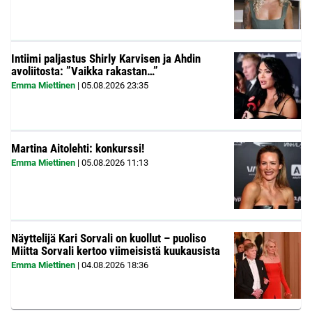
Intiimi paljastus Shirly Karvisen ja Ahdin
avoliitosta: ”Vaikka rakastan…”
Emma Miettinen
|
05.08.2026
23:35
Martina Aitolehti: konkurssi!
Emma Miettinen
|
05.08.2026
11:13
Näyttelijä Kari Sorvali on kuollut – puoliso
Miitta Sorvali kertoo viimeisistä kuukausista
Emma Miettinen
|
04.08.2026
18:36