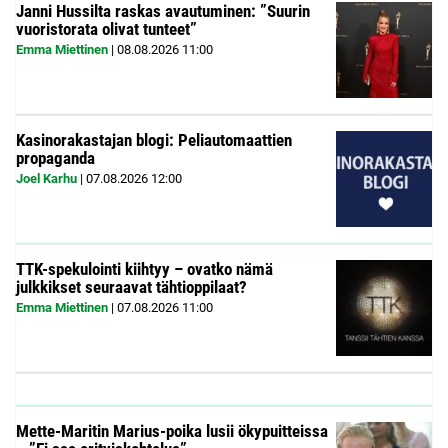
Janni Hussilta raskas avautuminen: ”Suurin
vuoristorata olivat tunteet”
Emma Miettinen
|
08.08.2026
11:00
Kasinorakastajan blogi: Peliautomaattien
propaganda
Joel Karhu
|
07.08.2026
12:00
TTK-spekulointi kiihtyy – ovatko nämä
julkkikset seuraavat tähtioppilaat?
Emma Miettinen
|
07.08.2026
11:00
Mette-Maritin Marius-poika lusii ökypuitteissa