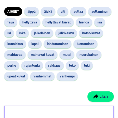
AIHEET
äippä
äiskä
äiti
auttaa
auttaminen
faija
hellyttävä
hellyttävät kuvat
hienoa
isä
isi
iskä
jälkeläinen
jälkikasvu
katso kuvat
kunnioitus
lapsi
lohduttaminen
luottaminen
mahtavaa
mahtavat kuvat
mutsi
nuorukainen
perhe
rajantonta
rakkaus
teko
tuki
upeat kuvat
vanhemmat
vanhempi
Jaa
1€ = 10€ arvosta