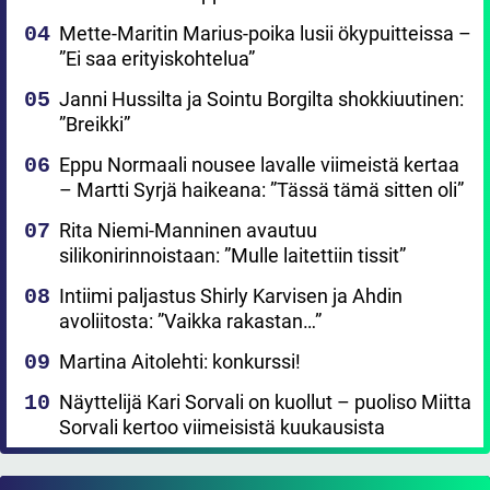
Mette-Maritin Marius-poika lusii ökypuitteissa –
”Ei saa erityiskohtelua”
Janni Hussilta ja Sointu Borgilta shokkiuutinen:
”Breikki”
Eppu Normaali nousee lavalle viimeistä kertaa
– Martti Syrjä haikeana: ”Tässä tämä sitten oli”
Rita Niemi-Manninen avautuu
silikonirinnoistaan: ”Mulle laitettiin tissit”
Intiimi paljastus Shirly Karvisen ja Ahdin
avoliitosta: ”Vaikka rakastan…”
Martina Aitolehti: konkurssi!
Näyttelijä Kari Sorvali on kuollut – puoliso Miitta
Sorvali kertoo viimeisistä kuukausista