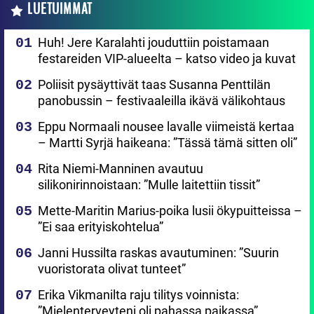
LUETUIMMAT
Huh! Jere Karalahti jouduttiin poistamaan
festareiden VIP-alueelta – katso video ja kuvat
Poliisit pysäyttivät taas Susanna Penttilän
panobussin – festivaaleilla ikävä välikohtaus
Eppu Normaali nousee lavalle viimeistä kertaa
– Martti Syrjä haikeana: ”Tässä tämä sitten oli”
Rita Niemi-Manninen avautuu
silikonirinnoistaan: ”Mulle laitettiin tissit”
Mette-Maritin Marius-poika lusii ökypuitteissa –
”Ei saa erityiskohtelua”
Janni Hussilta raskas avautuminen: ”Suurin
vuoristorata olivat tunteet”
Erika Vikmanilta raju tilitys voinnista:
”Mielenterveyteni oli pahassa paikassa”