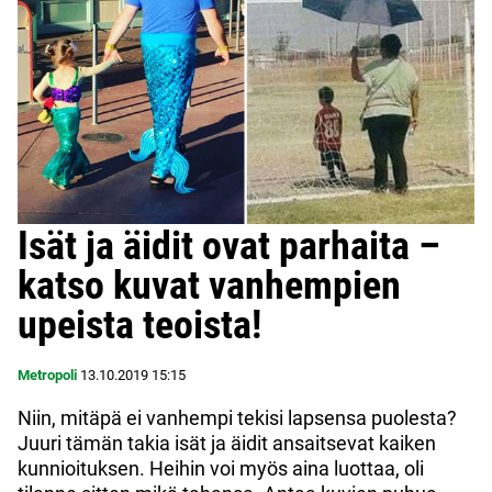
Isät ja äidit ovat parhaita –
katso kuvat vanhempien
upeista teoista!
Metropoli
13.10.2019
15:15
Niin, mitäpä ei vanhempi tekisi lapsensa puolesta?
Juuri tämän takia isät ja äidit ansaitsevat kaiken
kunnioituksen. Heihin voi myös aina luottaa, oli