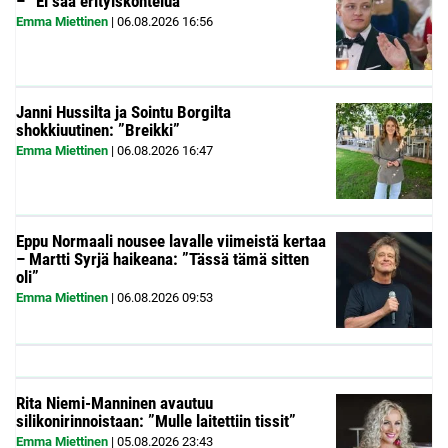
– ”Ei saa erityiskohtelua”
Emma Miettinen
|
06.08.2026
16:56
Janni Hussilta ja Sointu Borgilta
shokkiuutinen: ”Breikki”
Emma Miettinen
|
06.08.2026
16:47
Eppu Normaali nousee lavalle viimeistä kertaa
– Martti Syrjä haikeana: ”Tässä tämä sitten
oli”
Emma Miettinen
|
06.08.2026
09:53
Rita Niemi-Manninen avautuu
silikonirinnoistaan: ”Mulle laitettiin tissit”
Emma Miettinen
|
05.08.2026
23:43