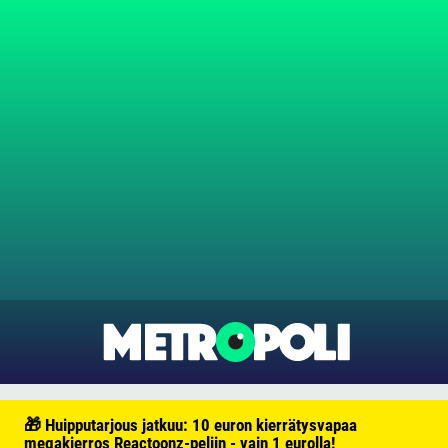
🎁 Huipputarjous jatkuu: 10 euron kierrätysvapaa
megakierros Reactoonz-peliin - vain 1 eurolla!