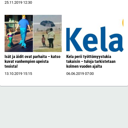
25.11.2019
12:30
Isät ja äidit ovat parhaita – katso
Kela perii työttömyystukia
kuvat vanhempien upeista
takaisin – tuloja tarkistetaan
teoista!
kolmen vuoden ajalta
13.10.2019
15:15
06.06.2019
07:00