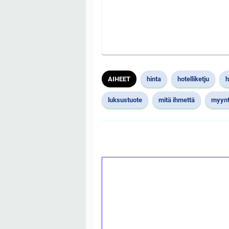
AIHEET
hinta
hotelliketju
h
luksustuote
mitä ihmettä
myynt
1€ = 10€ arvosta 
kierrätystä!
Talleta 1€