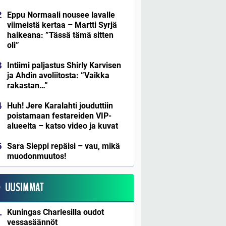
Eppu Normaali nousee lavalle
viimeistä kertaa – Martti Syrjä
haikeana: ”Tässä tämä sitten
oli”
Intiimi paljastus Shirly Karvisen
ja Ahdin avoliitosta: ”Vaikka
rakastan…”
Huh! Jere Karalahti jouduttiin
poistamaan festareiden VIP-
alueelta – katso video ja kuvat
Sara Sieppi repäisi – vau, mikä
muodonmuutos!
UUSIMMAT
Kuningas Charlesilla oudot
vessasäännöt