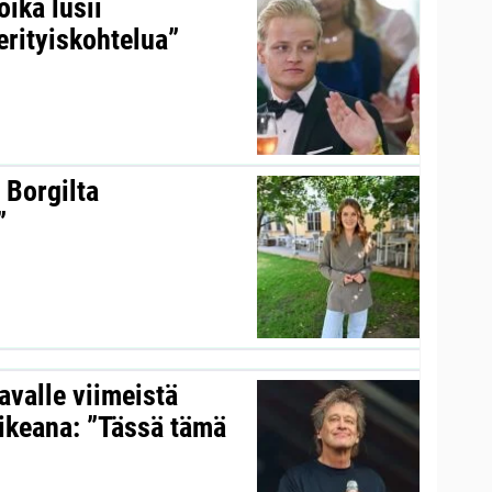
ika lusii
erityiskohtelua”
 Borgilta
”
valle viimeistä
aikeana: ”Tässä tämä