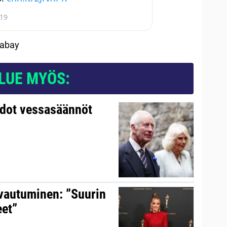
019
xabay
LUE MYÖS:
udot vessasäännöt
avautuminen: ”Suurin
eet”