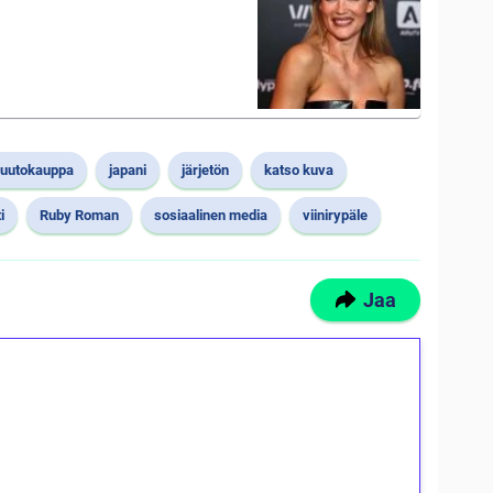
uutokauppa
japani
järjetön
katso kuva
i
Ruby Roman
sosiaalinen media
viinirypäle
Jaa
ilmaiskierroksia ilman