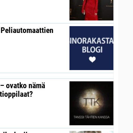
 Peliautomaattien
y – ovatko nämä
tioppilaat?