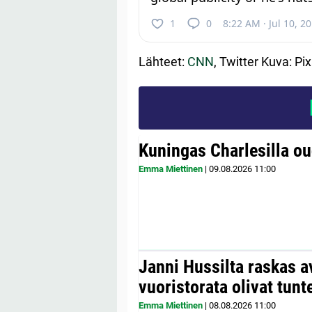
1
0
8:22 AM · Jul 10, 2
Lähteet:
CNN
, Twitter Kuva: Pi
Kuningas Charlesilla o
Emma Miettinen
|
09.08.2026
11:00
Janni Hussilta raskas 
vuoristorata olivat tunt
Emma Miettinen
|
08.08.2026
11:00