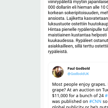
viinirypäleitä myytiin japanilai
000 dollariin eli hieman alle 10
korkean sokeripitoisuuden, me
ansiosta. Lajiketta kasvatetaan 
luksustuote ostettiin huutokaup
Hintaa pienelle rypälenipulle tu
maistiainen kustantaa helpost
kuukaudessa. Rypäleet ostanut h
asiakkailleen, sillä terttu ostet
rypäleistä.
Paul Godbold
@GodboldUK
Most people enjoy grapes.
grape? At an auction on T
$11,000 for a bunch of 24
#
was published on
#CNN
so 
global publicity or he's nut