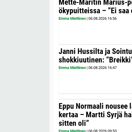
Mette-Maritin Marius-po
ökypuitteissa – ”Ei saa 
Emma Miettinen
|
06.08.2026
16:56
Janni Hussilta ja Sointu
shokkiuutinen: ”Breikki
Emma Miettinen
|
06.08.2026
16:47
Eppu Normaali nousee la
kertaa – Martti Syrjä h
sitten oli”
Emma Miettinen
|
06.08.2026
09:53