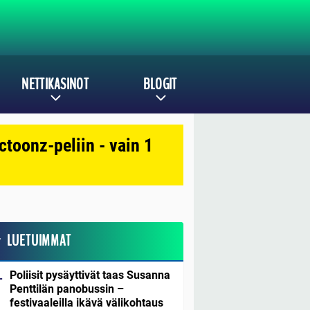
NETTIKASINOT
BLOGIT
toonz-peliin - vain 1
LUETUIMMAT
Poliisit pysäyttivät taas Susanna
Penttilän panobussin –
festivaaleilla ikävä välikohtaus