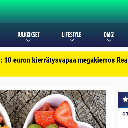
JULKKIKSET
LIFESTYLE
OMG!
: 10 euron kierrätysvapaa megakierros Reac