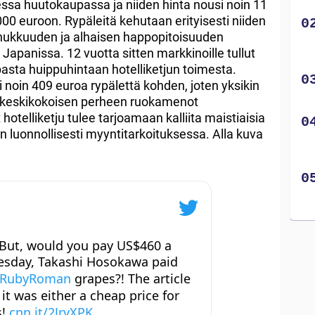
sessa huutokaupassa ja niiden hinta nousi noin 11
 000 euroon. Rypäleitä kehutaan erityisesti niiden
hukkuuden ja alhaisen happopitoisuuden
Japanissa. 12 vuotta sitten markkinoille tullut
asta huippuhintaan hotelliketjun toimesta.
li noin 409 euroa rypälettä kohden, joten yksikin
i keskikokoisen perheen ruokamenot
otelliketju tulee tarjoamaan kalliita maistiaisia
tiin luonnollisesti myyntitarkoituksessa. Alla kuva
 But, would you pay US$460 a
uesday, Takashi Hosokawa paid
RubyRoman
grapes?! The article
it was either a cheap price for
s!
cnn.it/2JrvXPK