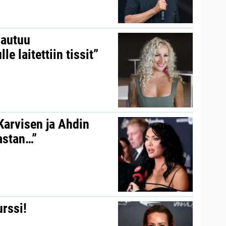
vautuu
le laitettiin tissit”
 Karvisen ja Ahdin
kastan…”
urssi!