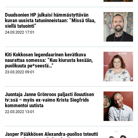
Duudsonien HP julkaisi hämmästyttävän
kuvan uusista tatuoinneistaan: ”Missä tilaa,
siellä tatuointi”
24.03.2022
17:01
Kiti Kokkosen legendaarinen kevätkuva
naurattaa somessa: ”Kuu kiurusta kesään,
puolikuuta pe*seestä…”
23.03.2022
09:01
Juontaja Janne Grönroos paljasti ilouutisen
tv:ssä – myös ex-vaimo Krista Siegfrids
kommentoi uutista
22.03.2022
13:01
Jasper Pääkkösen Alexandra-puoliso toteutti