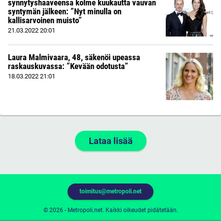
synnytyshaaveensa kolme kuukautta vauvan
syntymän jälkeen: ”Nyt minulla on
kallisarvoinen muisto”
21.03.2022
20:01
Laura Malmivaara, 48, säkenöi upeassa
raskauskuvassa: ”Kevään odotusta”
18.03.2022
21:01
Lataa lisää
toimitus@metropoli.net
© 2026 - Metropoli.net. Kaikki oikeudet pidätetään.