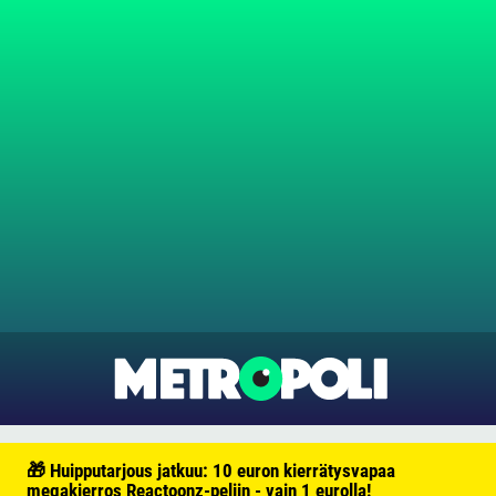
🎁 Huipputarjous jatkuu: 10 euron kierrätysvapaa
megakierros Reactoonz-peliin - vain 1 eurolla!