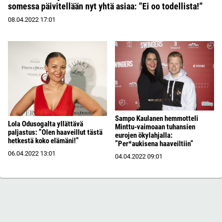
somessa päivitellään nyt yhtä asiaa: ”Ei oo todellista!”
08.04.2022
17:01
Sampo Kaulanen hemmotteli
Lola Odusogalta yllättävä
Minttu-vaimoaan tuhansien
paljastus: ”Olen haaveillut tästä
eurojen ökylahjalla:
hetkestä koko elämäni!”
”Per*aukisena haaveiltiin”
06.04.2022
13:01
04.04.2022
09:01