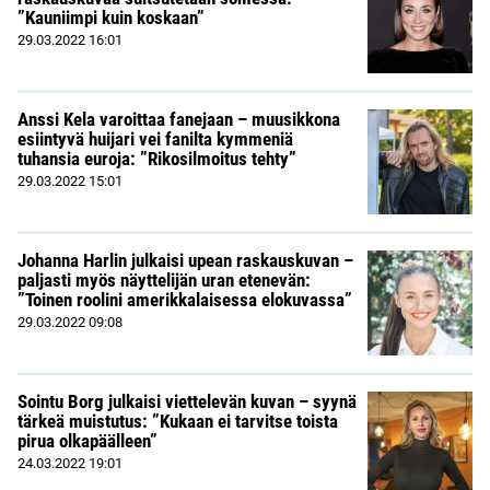
”Kauniimpi kuin koskaan”
29.03.2022
16:01
Anssi Kela varoittaa fanejaan – muusikkona
esiintyvä huijari vei fanilta kymmeniä
tuhansia euroja: ”Rikosilmoitus tehty”
29.03.2022
15:01
Johanna Harlin julkaisi upean raskauskuvan –
paljasti myös näyttelijän uran etenevän:
”Toinen roolini amerikkalaisessa elokuvassa”
29.03.2022
09:08
Sointu Borg julkaisi viettelevän kuvan – syynä
tärkeä muistutus: ”Kukaan ei tarvitse toista
pirua olkapäälleen”
24.03.2022
19:01