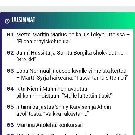
UUSIMMAT
Mette-Maritin Marius-poika lusii ökypuitteissa –
”Ei saa erityiskohtelua”
Janni Hussilta ja Sointu Borgilta shokkiuutinen:
”Breikki”
Eppu Normaali nousee lavalle viimeistä kertaa
– Martti Syrjä haikeana: ”Tässä tämä sitten oli”
Rita Niemi-Manninen avautuu
silikonirinnoistaan: ”Mulle laitettiin tissit”
Intiimi paljastus Shirly Karvisen ja Ahdin
avoliitosta: ”Vaikka rakastan…”
Martina Aitolehti: konkurssi!