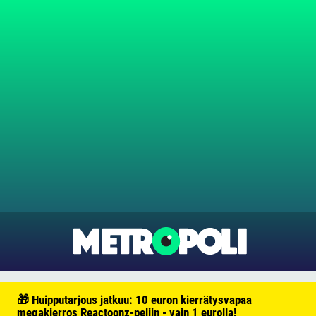
🎁 Huipputarjous jatkuu: 10 euron kierrätysvapaa
megakierros Reactoonz-peliin - vain 1 eurolla!