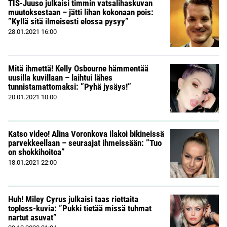
TIS-Juuso julkaisi timmin vatsalihaskuvan
muutoksestaan – jätti lihan kokonaan pois:
”Kyllä sitä ilmeisesti elossa pysyy”
28.01.2021
16:00
Mitä ihmettä! Kelly Osbourne hämmentää
uusilla kuvillaan – laihtui lähes
tunnistamattomaksi: ”Pyhä jysäys!”
20.01.2021
10:00
Katso video! Alina Voronkova ilakoi bikineissä
parvekkeellaan – seuraajat ihmeissään: ”Tuo
on shokkihoitoa”
18.01.2021
22:00
Huh! Miley Cyrus julkaisi taas riettaita
topless-kuvia: ”Pukki tietää missä tuhmat
nartut asuvat”