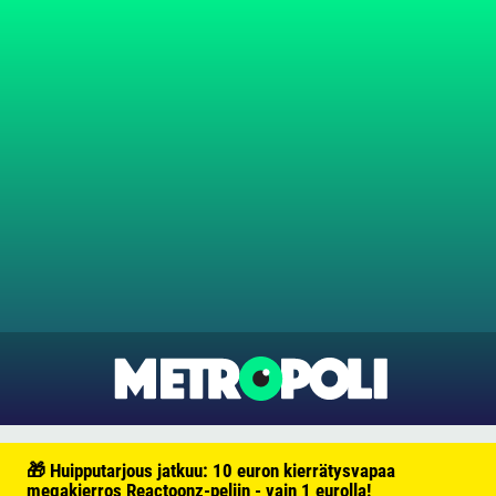
🎁 Huipputarjous jatkuu: 10 euron kierrätysvapaa
megakierros Reactoonz-peliin - vain 1 eurolla!