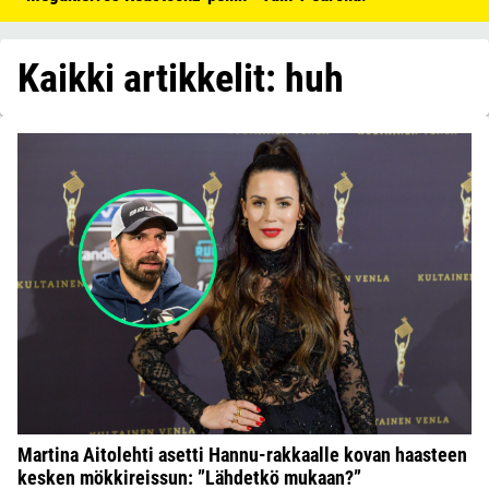
Kaikki artikkelit: huh
Martina Aitolehti asetti Hannu-rakkaalle kovan haasteen
kesken mökkireissun: ”Lähdetkö mukaan?”