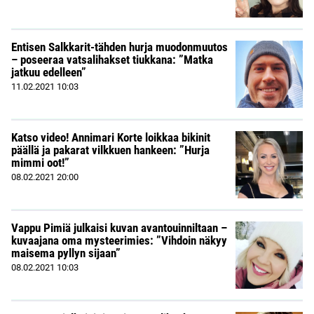
Entisen Salkkarit-tähden hurja muodonmuutos
– poseeraa vatsalihakset tiukkana: ”Matka
jatkuu edelleen”
11.02.2021
10:03
Katso video! Annimari Korte loikkaa bikinit
päällä ja pakarat vilkkuen hankeen: ”Hurja
mimmi oot!”
08.02.2021
20:00
Vappu Pimiä julkaisi kuvan avantouinniltaan –
kuvaajana oma mysteerimies: ”Vihdoin näkyy
maisema pyllyn sijaan”
08.02.2021
10:03