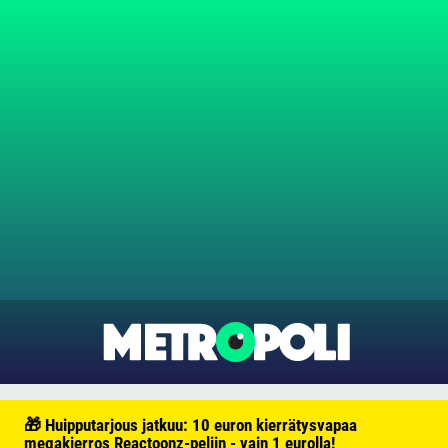
🎁 Huipputarjous jatkuu: 10 euron kierrätysvapaa
megakierros Reactoonz-peliin - vain 1 eurolla!