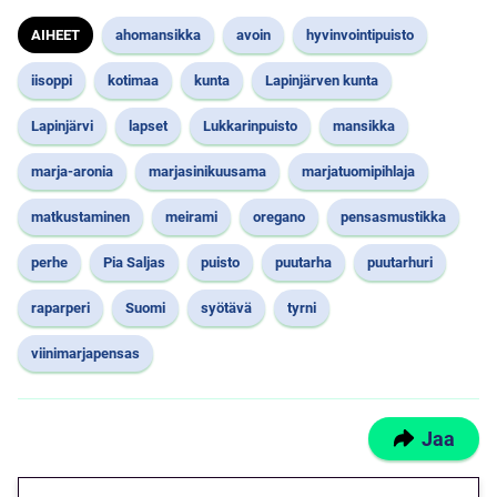
AIHEET
ahomansikka
avoin
hyvinvointipuisto
iisoppi
kotimaa
kunta
Lapinjärven kunta
Lapinjärvi
lapset
Lukkarinpuisto
mansikka
marja-aronia
marjasinikuusama
marjatuomipihlaja
matkustaminen
meirami
oregano
pensasmustikka
perhe
Pia Saljas
puisto
puutarha
puutarhuri
raparperi
Suomi
syötävä
tyrni
viinimarjapensas
Jaa