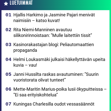
LUETUIMMAT
Hjallis Harkimo ja Jasmine Pajari menivät
naimisiin – katso kuvat!
Rita Niemi-Manninen avautuu
silikonirinnoistaan: ”Mulle laitettiin tissit”
Kasinorakastajan blogi: Peliautomaattien
propaganda
Helmi Loukasmäki julkaisi häkellyttävän upeita
kuvia – vau!
Janni Hussilta raskas avautuminen: ”Suurin
vuoristorata olivat tunteet”
Mette-Maritin Marius-poika lusii ökypuitteissa –
”Ei saa erityiskohtelua”
Kuningas Charlesilla oudot vessasäännöt