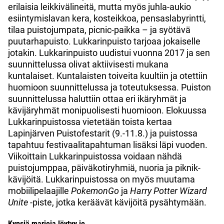
erilaisia leikkivälineitä, mutta myös juhla-aukio
esiintymislavan kera, kosteikkoa, pensaslabyrintti,
tilaa puistojumpata, picnic-paikka – ja syötävä
puutarhapuisto. Lukkarinpuisto tarjoaa jokaiselle
jotakin. Lukkarinpuisto uudistui vuonna 2017 ja sen
suunnittelussa olivat aktiivisesti mukana
kuntalaiset. Kuntalaisten toiveita kuultiin ja otettiin
huomioon suunnittelussa ja toteutuksessa. Puiston
suunnittelussa haluttiin ottaa eri ikäryhmät ja
kävijäryhmät monipuolisesti huomioon. Elokuussa
Lukkarinpuistossa vietetään toista kertaa
Lapinjärven Puistofestarit (9.-11.8.) ja puistossa
tapahtuu festivaalitapahtuman lisäksi läpi vuoden.
Viikoittain Lukkarinpuistossa voidaan nähdä
puistojumppaa, päiväkotiryhmiä, nuoria ja piknik-
kävijöitä. Lukkarinpuistossa on myös muutama
mobiilipelaajille
PokemonGo
ja
Harry Potter Wizard
Unite
-piste, jotka keräävät kävijöitä pysähtymään.
Kypsiä marjoja löytyy jo