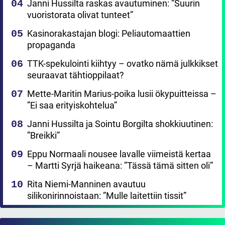
Janni Hussilta raskas avautuminen: ”Suurin
vuoristorata olivat tunteet”
Kasinorakastajan blogi: Peliautomaattien
propaganda
TTK-spekulointi kiihtyy – ovatko nämä julkkikset
seuraavat tähtioppilaat?
Mette-Maritin Marius-poika lusii ökypuitteissa –
”Ei saa erityiskohtelua”
Janni Hussilta ja Sointu Borgilta shokkiuutinen:
”Breikki”
Eppu Normaali nousee lavalle viimeistä kertaa
– Martti Syrjä haikeana: ”Tässä tämä sitten oli”
Rita Niemi-Manninen avautuu
silikonirinnoistaan: ”Mulle laitettiin tissit”