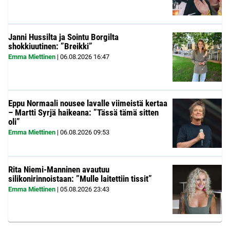
Janni Hussilta ja Sointu Borgilta
shokkiuutinen: ”Breikki”
Emma Miettinen
|
06.08.2026
16:47
Eppu Normaali nousee lavalle viimeistä kertaa
– Martti Syrjä haikeana: ”Tässä tämä sitten
oli”
Emma Miettinen
|
06.08.2026
09:53
Rita Niemi-Manninen avautuu
silikonirinnoistaan: ”Mulle laitettiin tissit”
Emma Miettinen
|
05.08.2026
23:43