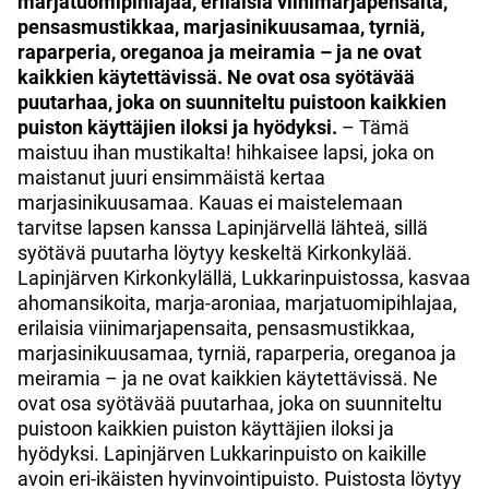
marjatuomipihlajaa, erilaisia viinimarjapensaita,
pensasmustikkaa, marjasinikuusamaa, tyrniä,
raparperia, oreganoa ja meiramia – ja ne ovat
kaikkien käytettävissä. Ne ovat osa syötävää
puutarhaa, joka on suunniteltu puistoon kaikkien
puiston käyttäjien iloksi ja hyödyksi.
– Tämä
maistuu ihan mustikalta! hihkaisee lapsi, joka on
maistanut juuri ensimmäistä kertaa
marjasinikuusamaa. Kauas ei maistelemaan
tarvitse lapsen kanssa Lapinjärvellä lähteä, sillä
syötävä puutarha löytyy keskeltä Kirkonkylää.
Lapinjärven Kirkonkylällä, Lukkarinpuistossa, kasvaa
ahomansikoita, marja-aroniaa, marjatuomipihlajaa,
erilaisia viinimarjapensaita, pensasmustikkaa,
marjasinikuusamaa, tyrniä, raparperia, oreganoa ja
meiramia – ja ne ovat kaikkien käytettävissä. Ne
ovat osa syötävää puutarhaa, joka on suunniteltu
puistoon kaikkien puiston käyttäjien iloksi ja
hyödyksi. Lapinjärven Lukkarinpuisto on kaikille
avoin eri-ikäisten hyvinvointipuisto. Puistosta löytyy