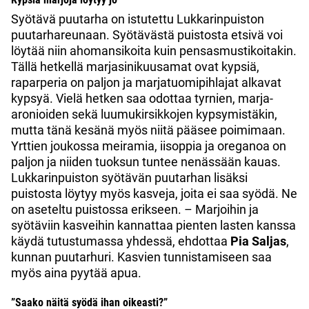
Syötävä puutarha on istutettu Lukkarinpuiston
puutarhareunaan. Syötävästä puistosta etsivä voi
löytää niin ahomansikoita kuin pensasmustikoitakin.
Tällä hetkellä marjasinikuusamat ovat kypsiä,
raparperia on paljon ja marjatuomipihlajat alkavat
kypsyä. Vielä hetken saa odottaa tyrnien, marja-
aronioiden sekä luumukirsikkojen kypsymistäkin,
mutta tänä kesänä myös niitä pääsee poimimaan.
Yrttien joukossa meiramia, iisoppia ja oreganoa on
paljon ja niiden tuoksun tuntee nenässään kauas.
Lukkarinpuiston syötävän puutarhan lisäksi
puistosta löytyy myös kasveja, joita ei saa syödä. Ne
on aseteltu puistossa erikseen. – Marjoihin ja
syötäviin kasveihin kannattaa pienten lasten kanssa
käydä tutustumassa yhdessä, ehdottaa
Pia Saljas
,
kunnan puutarhuri. Kasvien tunnistamiseen saa
myös aina pyytää apua.
”Saako näitä syödä ihan oikeasti?”