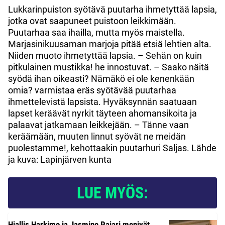
Lukkarinpuiston syötävä puutarha ihmetyttää lapsia,
jotka ovat saapuneet puistoon leikkimään.
Puutarhaa saa ihailla, mutta myös maistella.
Marjasinikuusaman marjoja pitää etsiä lehtien alta.
Niiden muoto ihmetyttää lapsia. – Sehän on kuin
pitkulainen mustikka! he innostuvat. – Saako näitä
syödä ihan oikeasti? Nämäkö ei ole kenenkään
omia? varmistaa eräs syötävää puutarhaa
ihmettelevistä lapsista. Hyväksynnän saatuaan
lapset keräävät nyrkit täyteen ahomansikoita ja
palaavat jatkamaan leikkejään. – Tänne vaan
keräämään, muuten linnut syövät ne meidän
puolestamme!, kehottaakin puutarhuri Saljas. Lähde
ja kuva: Lapinjärven kunta
LUE MYÖS:
Hjallis Harkimo ja Jasmine Pajari menivät