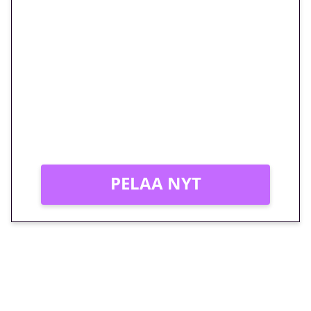
🎁 Huipputarjous jatkuu: 10
euron kierrätysvapaa
megakierros Reactoonz-
peliin – vain 1 eurolla!
Peli: Reactoonz
Vain uusille asiakkaille!
PELAA NYT