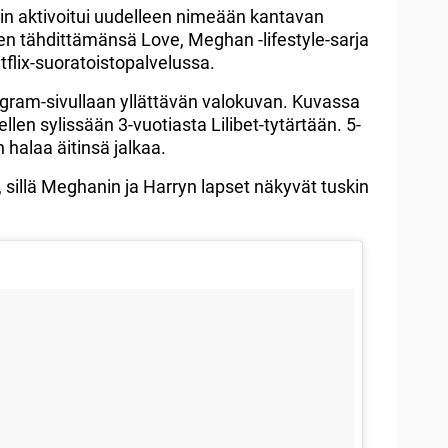
n aktivoitui uudelleen nimeään kantavan
en tähdittämänsä Love, Meghan -lifestyle-sarja
flix-suoratoistopalvelussa.
agram-sivullaan yllättävän valokuvan. Kuvassa
llen sylissään 3-vuotiasta Lilibet-tytärtään. 5-
 halaa äitinsä jalkaa.
 sillä Meghanin ja Harryn lapset näkyvät tuskin