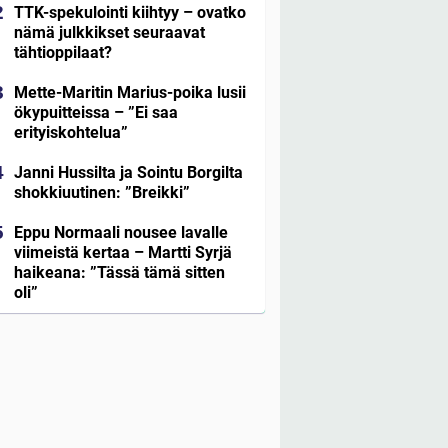
TTK-spekulointi kiihtyy – ovatko
nämä julkkikset seuraavat
tähtioppilaat?
Mette-Maritin Marius-poika lusii
ökypuitteissa – ”Ei saa
erityiskohtelua”
Janni Hussilta ja Sointu Borgilta
shokkiuutinen: ”Breikki”
Eppu Normaali nousee lavalle
viimeistä kertaa – Martti Syrjä
haikeana: ”Tässä tämä sitten
oli”