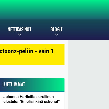
NETTIKASINOT
BLOGIT
toonz-peliin - vain 1
LUETUIMMAT
Johanna Harlinilta surullinen
ulostulo: ”En olisi ikinä uskonut”