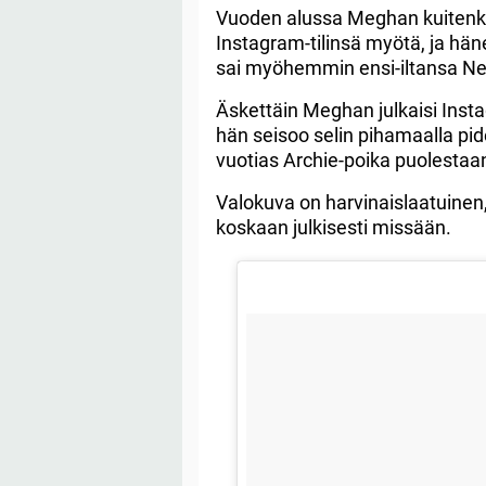
Vuoden alussa Meghan kuitenki
Instagram-tilinsä myötä, ja hän
sai myöhemmin ensi-iltansa Net
Äskettäin Meghan julkaisi Inst
hän seisoo selin pihamaalla pide
vuotias Archie-poika puolestaan
Valokuva on harvinaislaatuinen,
koskaan julkisesti missään.