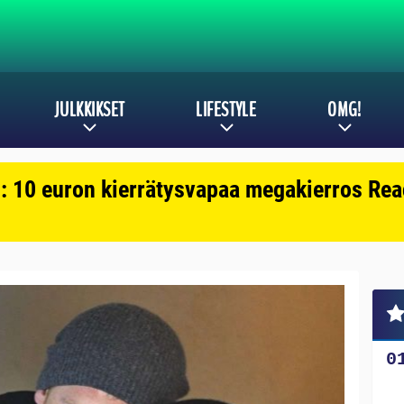
JULKKIKSET
LIFESTYLE
OMG!
: 10 euron kierrätysvapaa megakierros Reac