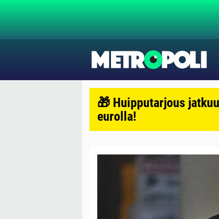
🎁 Huipputarjous jatkuu
eurolla!