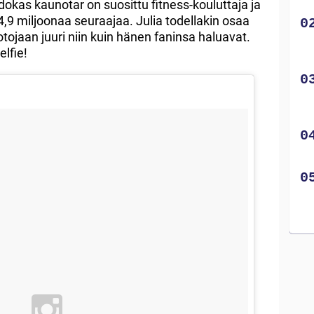
okas kaunotar on suosittu fitness-kouluttaja ja
i 4,9 miljoonaa seuraajaa. Julia todellakin osaa
tojaan juuri niin kuin hänen faninsa haluavat.
lfie!