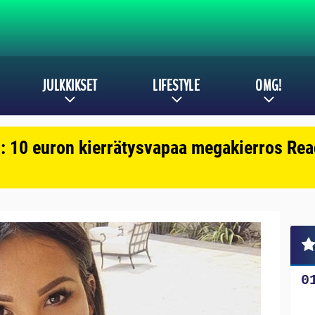
JULKKIKSET
LIFESTYLE
OMG!
: 10 euron kierrätysvapaa megakierros Reac