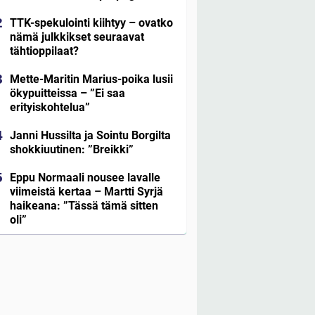
TTK-spekulointi kiihtyy – ovatko
nämä julkkikset seuraavat
tähtioppilaat?
Mette-Maritin Marius-poika lusii
ökypuitteissa – ”Ei saa
erityiskohtelua”
Janni Hussilta ja Sointu Borgilta
shokkiuutinen: ”Breikki”
Eppu Normaali nousee lavalle
viimeistä kertaa – Martti Syrjä
haikeana: ”Tässä tämä sitten
oli”