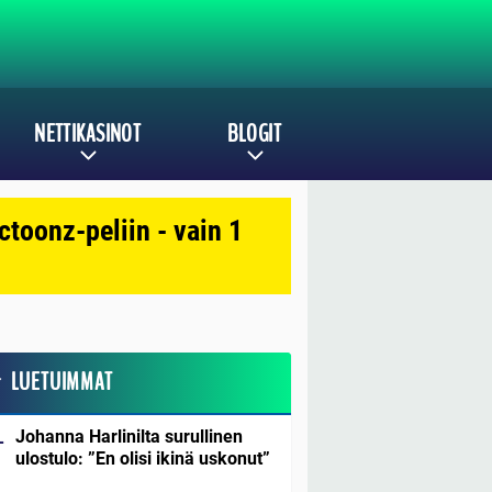
NETTIKASINOT
BLOGIT
toonz-peliin - vain 1
LUETUIMMAT
Johanna Harlinilta surullinen
ulostulo: ”En olisi ikinä uskonut”