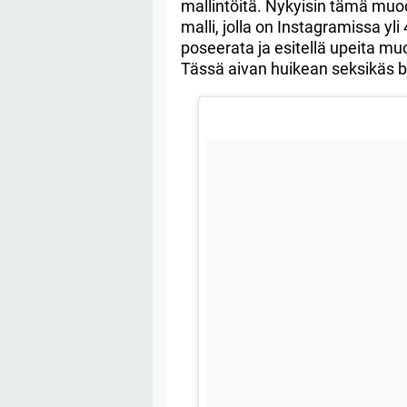
mallintöitä. Nykyisin tämä muod
malli, jolla on Instagramissa yl
poseerata ja esitellä upeita muo
Tässä aivan huikean seksikäs be