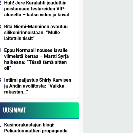
Huh! Jere Karalahti jouduttiin
poistamaan festareiden VIP-
alueelta – katso video ja kuvat
Rita Niemi-Manninen avautuu
silikonirinnoistaan: ”Mulle
laitettiin tissit”
Eppu Normaali nousee lavalle
viimeistä kertaa – Martti Syrjä
haikeana: ”Tässä tämä sitten
oli”
Intiimi paljastus Shirly Karvisen
ja Ahdin avoliitosta: ”Vaikka
rakastan…”
UUSIMMAT
Kasinorakastajan blogi:
Peliautomaattien propaganda