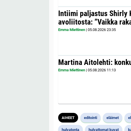
Intiimi paljastus Shirly
avoliitosta: ”Vaikka ra
Emma Miettinen
|
05.08.2026
23:35
Martina Aitolehti: konk
Emma Miettinen
|
05.08.2026
11:13
AIHEET
editointi
eläimet
e
hulvatonta
hulvattomat kuvat
k