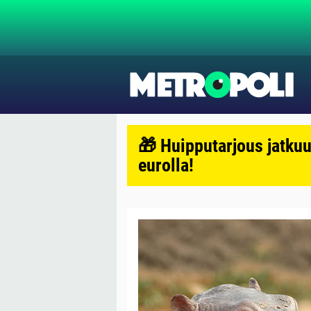
🎁 Huipputarjous jatkuu
eurolla!