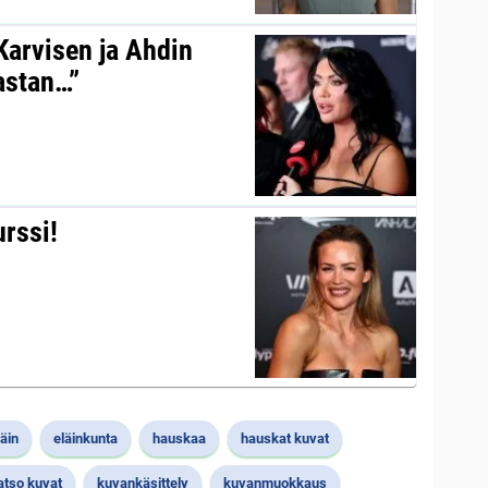
 Karvisen ja Ahdin
kastan…”
urssi!
läin
eläinkunta
hauskaa
hauskat kuvat
atso kuvat
kuvankäsittely
kuvanmuokkaus