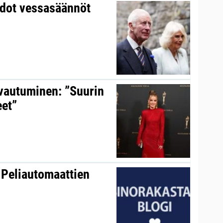
udot vessasäännöt
avautuminen: ”Suurin
eet”
 Peliautomaattien