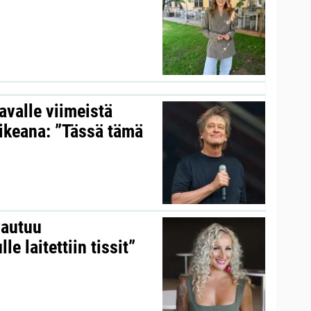
”
valle viimeistä
aikeana: ”Tässä tämä
vautuu
le laitettiin tissit”