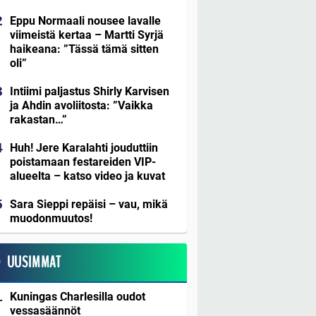
Eppu Normaali nousee lavalle
viimeistä kertaa – Martti Syrjä
haikeana: ”Tässä tämä sitten
oli”
Intiimi paljastus Shirly Karvisen
ja Ahdin avoliitosta: ”Vaikka
rakastan…”
Huh! Jere Karalahti jouduttiin
poistamaan festareiden VIP-
alueelta – katso video ja kuvat
Sara Sieppi repäisi – vau, mikä
muodonmuutos!
UUSIMMAT
Kuningas Charlesilla oudot
vessasäännöt