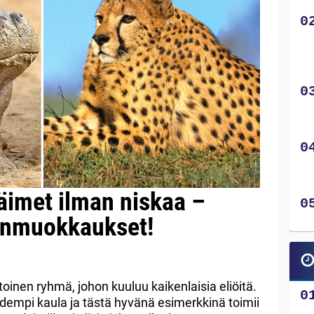
läimet ilman niskaa –
anmuokkaukset!
oinen ryhmä, johon kuuluu kaikenlaisia eliöitä.
pidempi kaula ja tästä hyvänä esimerkkinä toimii