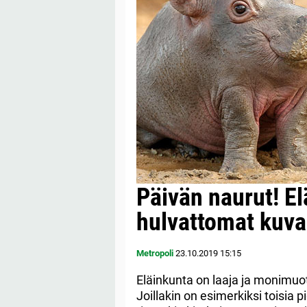
Päivän naurut! E
hulvattomat kuv
Metropoli
23.10.2019
15:15
Eläinkunta on laaja ja monimuot
Joillakin on esimerkiksi toisia 