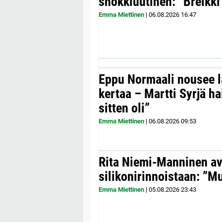
shokkiuutinen: ”Breikki
Emma Miettinen
|
06.08.2026
16:47
Eppu Normaali nousee la
kertaa – Martti Syrjä h
sitten oli”
Emma Miettinen
|
06.08.2026
09:53
Rita Niemi-Manninen a
silikonirinnoistaan: ”Mul
Emma Miettinen
|
05.08.2026
23:43