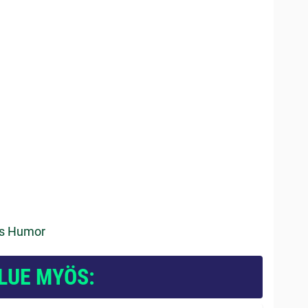
ss Humor
LUE MYÖS: