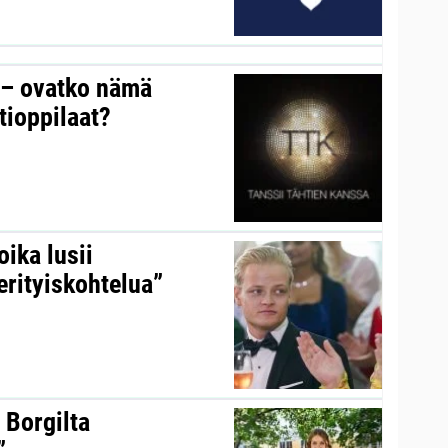
y – ovatko nämä
tioppilaat?
ika lusii
erityiskohtelua”
 Borgilta