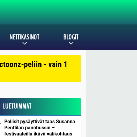
NETTIKASINOT
BLOGIT
toonz-peliin - vain 1
LUETUIMMAT
Poliisit pysäyttivät taas Susanna
Penttilän panobussin –
festivaaleilla ikävä välikohtaus