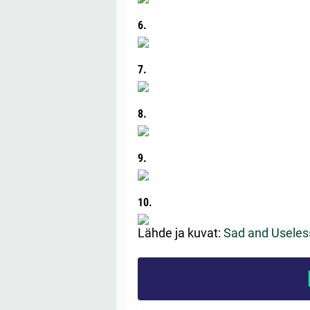
6.
7.
8.
9.
10.
Lähde ja kuvat:
Sad and Usele