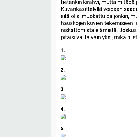
tietenkin kirahvi, mutta mitäpä j
Kuvankäsittelyllä voidaan saad
sitä olisi muokattu paljonkin, 
hauskojen kuvien tekemiseen ja n
niskattomista elämistä. Joskus 
pitäisi valita vain yksi, mikä ni
1.
2.
3.
4.
5.