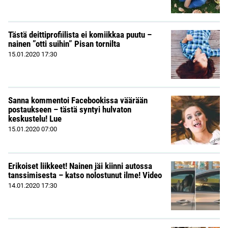
Tästä deittiprofiilista ei komiikkaa puutu –
nainen ”otti suihin” Pisan tornilta
15.01.2020
17:30
Sanna kommentoi Facebookissa väärään
postaukseen – tästä syntyi hulvaton
keskustelu! Lue
15.01.2020
07:00
Erikoiset liikkeet! Nainen jäi kiinni autossa
tanssimisesta – katso nolostunut ilme! Video
14.01.2020
17:30