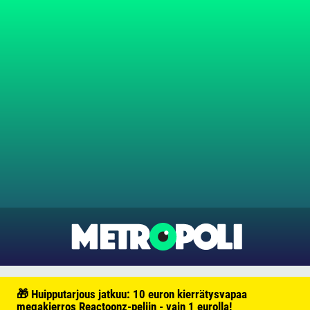
🎁 Huipputarjous jatkuu: 10 euron kierrätysvapaa
megakierros Reactoonz-peliin - vain 1 eurolla!