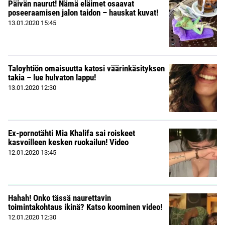
Päivän naurut! Nämä eläimet osaavat
poseeraamisen jalon taidon – hauskat kuvat!
13.01.2020
15:45
Taloyhtiön omaisuutta katosi väärinkäsityksen
takia – lue hulvaton lappu!
13.01.2020
12:30
Ex-pornotähti Mia Khalifa sai roiskeet
kasvoilleen kesken ruokailun! Video
12.01.2020
13:45
Hahah! Onko tässä naurettavin
toimintakohtaus ikinä? Katso koominen video!
12.01.2020
12:30