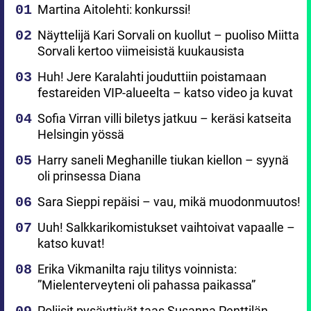
Martina Aitolehti: konkurssi!
Näyttelijä Kari Sorvali on kuollut – puoliso Miitta
Sorvali kertoo viimeisistä kuukausista
Huh! Jere Karalahti jouduttiin poistamaan
festareiden VIP-alueelta – katso video ja kuvat
Sofia Virran villi biletys jatkuu – keräsi katseita
Helsingin yössä
Harry saneli Meghanille tiukan kiellon – syynä
oli prinsessa Diana
Sara Sieppi repäisi – vau, mikä muodonmuutos!
Uuh! Salkkarikomistukset vaihtoivat vapaalle –
katso kuvat!
Erika Vikmanilta raju tilitys voinnista:
”Mielenterveyteni oli pahassa paikassa”
Poliisit pysäyttivät taas Susanna Penttilän