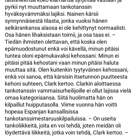
pyrkii nyt muuttamaan tankotanssin
hyväksyvämmäksi lajiksi. Nainen kärsii
synnynnäisestä tilasta, jonka vuoksi hänen
selkärankansa alaosa ei ole kehittynyt normaalisti.
Osa hänen lihaksistaan toimii, ja osa taas ei. –
Tiedän ihmisten olettavan, että koska olen
epämuodostunut enkä voi kävellä, minun pitäisi
tuntea oloni epämukavaksi kehossani. Minun ei
pitäisi pitää kehostani vaan minun pitäisi haluta
muuttaa sitä. Olen kuitenkin tyytyväinen kehossani,
enkä voi sanoa, että kärsisin itsetunnon puutteesta
kehoni suhteen, Clark kertoo. Clarkin aloittaessa
tankotanssin vammaisurheilijoille ei ollut lajissa vielä
omaa kategoriaansa. Siitä huolimatta hän on
kilpaillut huipputasolla. Viime vuonna hän voitti
hopeaa Espanjan kansallisissa
tankotanssimestaruuskilpailuissa. – On useita
tankoliikkeitä, joita en voi tehdä, joten meidän oli
löydettävä liikkeitä, jotka voin tehdä, Clark kertoo. –