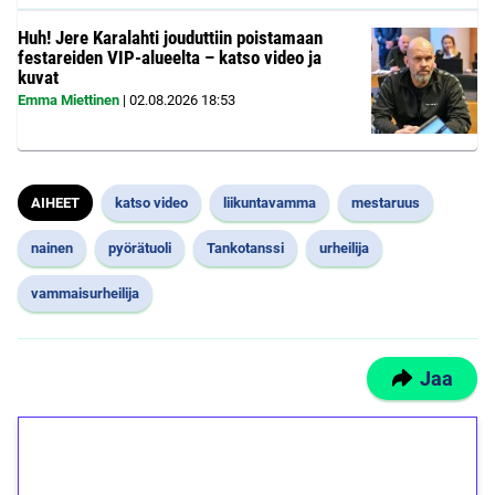
Huh! Jere Karalahti jouduttiin poistamaan
festareiden VIP-alueelta – katso video ja
kuvat
Emma Miettinen
|
02.08.2026
18:53
AIHEET
katso video
liikuntavamma
mestaruus
nainen
pyörätuoli
Tankotanssi
urheilija
vammaisurheilija
Jaa
1€ = 10€ arvosta
ilmaiskierroksia ilman