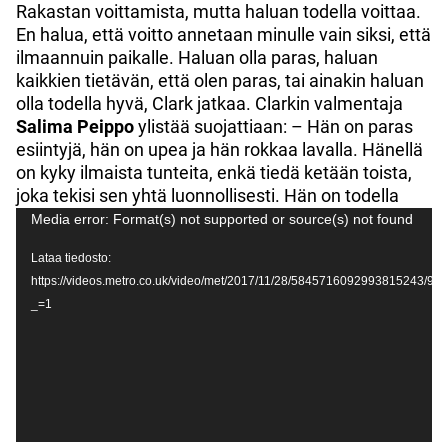
Rakastan voittamista, mutta haluan todella voittaa.
En halua, että voitto annetaan minulle vain siksi, että
ilmaannuin paikalle. Haluan olla paras, haluan
kaikkien tietävän, että olen paras, tai ainakin haluan
olla todella hyvä, Clark jatkaa. Clarkin valmentaja
Salima Peippo
ylistää suojattiaan: – Hän on paras
esiintyjä, hän on upea ja hän rokkaa lavalla. Hänellä
on kyky ilmaista tunteita, enkä tiedä ketään toista,
joka tekisi sen yhtä luonnollisesti. Hän on todella
Videotoistin
hyvä, loistava esiintyjä.
Media error: Format(s) not supported or source(s) not found
Lataa tiedosto:
https://videos.metro.co.uk/video/met/2017/11/28/584571609299381524
_=1