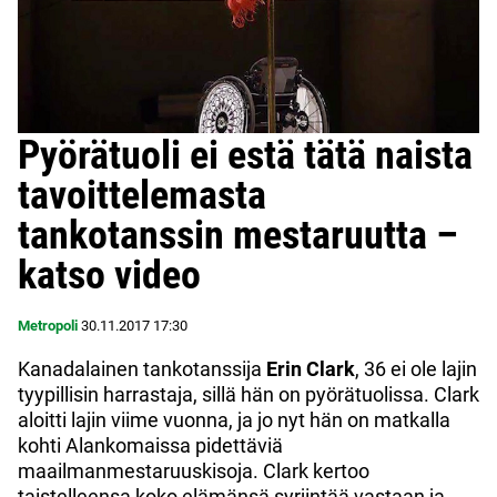
Pyörätuoli ei estä tätä naista
tavoittelemasta
tankotanssin mestaruutta –
katso video
Metropoli
30.11.2017
17:30
Kanadalainen tankotanssija
Erin Clark
, 36 ei ole lajin
tyypillisin harrastaja, sillä hän on pyörätuolissa. Clark
aloitti lajin viime vuonna, ja jo nyt hän on matkalla
kohti Alankomaissa pidettäviä
maailmanmestaruuskisoja. Clark kertoo
taistelleensa koko elämänsä syrjintää vastaan ja