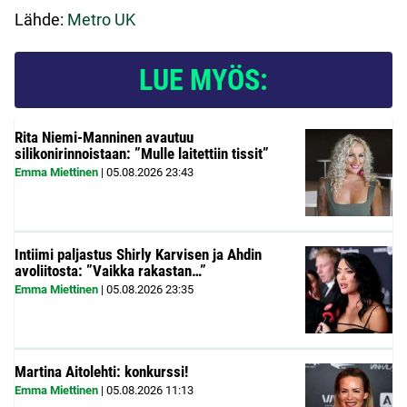
Lähde:
Metro UK
LUE MYÖS:
Rita Niemi-Manninen avautuu
silikonirinnoistaan: ”Mulle laitettiin tissit”
Emma Miettinen
|
05.08.2026
23:43
Intiimi paljastus Shirly Karvisen ja Ahdin
avoliitosta: ”Vaikka rakastan…”
Emma Miettinen
|
05.08.2026
23:35
Martina Aitolehti: konkurssi!
Emma Miettinen
|
05.08.2026
11:13